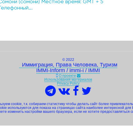
Сомони (сомони) Местное время: GMT + 5
Телефонный….
© 2022
Иммиграция, Права Человека, Туризм
IMMI-Inform / immi-i / IMMI
О проекте
Использования материалов
Privacy Policy
зуем cookie, т.к. собираем статистику чтобы делать сайт более привлекател
okie используются для показа на страницах сайта наиболее интересной для 
ете изменить настройки вашего браузера, если не хотите предоставляться 