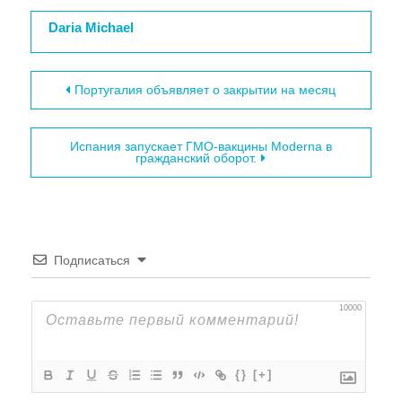
Daria Michael
Навигация по записям
Португалия объявляет о закрытии на месяц
Испания запускает ГМО-вакцины Moderna в
гражданский оборот.
Подписаться
10000
{}
[+]