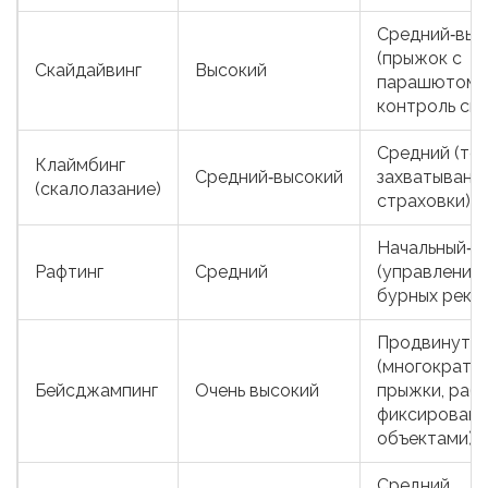
Средний‑выс
(прыжок с
Скайдайвинг
Высокий
парашютом 
контроль спу
Средний (те
Клаймбинг
Средний‑высокий
захватывания
(скалолазание)
страховки)
Начальный‑с
Рафтинг
Средний
(управление 
бурных реках
Продвинуты
(многократн
Бейсджампинг
Очень высокий
прыжки, рабо
фиксирован
объектами)
Средний