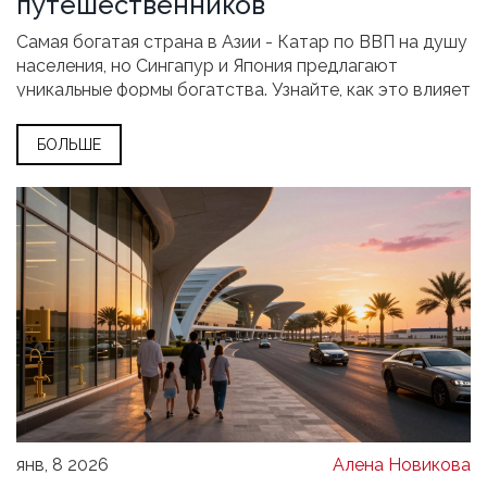
путешественников
Самая богатая страна в Азии - Катар по ВВП на душу
населения, но Сингапур и Япония предлагают
уникальные формы богатства. Узнайте, как это влияет
на ваше путешествие и где действительно стоит
побывать.
БОЛЬШЕ
янв, 8 2026
Алена Новикова