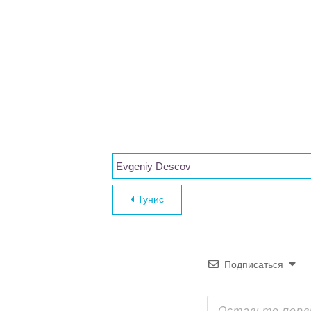
Evgeniy Descov
Навигация по за
Тунис
Подписаться