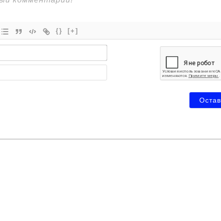
{}
[+]
Имя*
Email