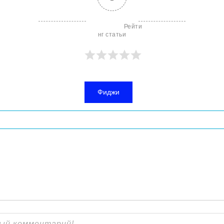
                        Рейти
нг статьи

Фиджи
писям