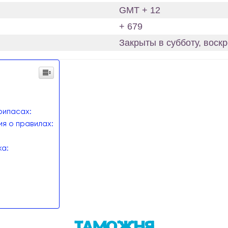
GMT + 12
+ 679
Закрыты в субботу, воск
рипасах:
я о правилах:
а:
Таможня