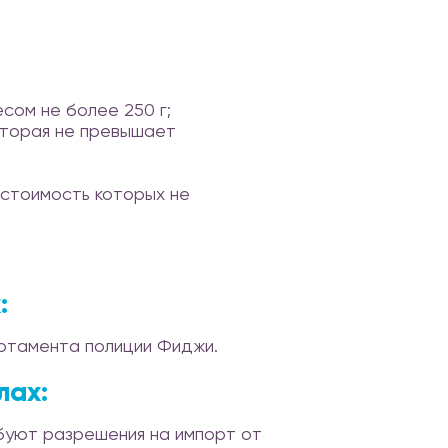
есом не более 250 г;
которая не превышает
 стоимость которых не
:
артамента полиции Фиджи.
лах:
буют разрешения на импорт от