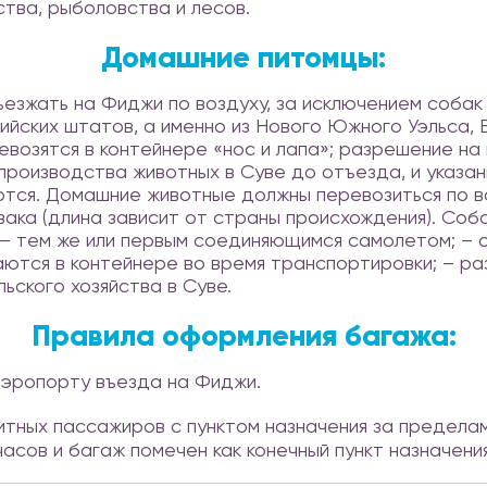
ства, рыболовства и лесов.
Домашние питомцы:
жать на Фиджи по воздуху, за исключением собак и
ийских штатов, а именно из Нового Южного Уэльса, 
евозятся в контейнере «нос и лапа»; разрешение на
производства животных в Суве до отъезда, и указан
ся. Домашние животные должны перевозиться по во
вака (длина зависит от страны происхождения). Соб
 – тем же или первым соединяющимся самолетом; – 
таются в контейнере во время транспортировки; – р
ьского хозяйства в Суве.
Правила оформления багажа:
аэропорту въезда на Фиджи.
тных пассажиров с пунктом назначения за предела
часов и багаж помечен как конечный пункт назначения