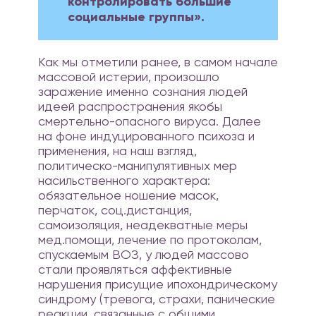
контролировать большие
социальные группы».
Как мы отметили ранее, в самом начале
массовой истерии, произошло
заражение именно сознания людей
идеей распространения якобы
смертельно-опасного вируса. Далее
на фоне индуцированного психоза и
применения, на наш взгляд,
политическо-манипулятивных мер
насильственного характера:
обязательное ношение масок,
перчаток, соц.дистанция,
самоизоляция, неадекватные меры
мед.помощи, лечение по протоколам,
спускаемым ВОЗ, у людей массово
стали проявляться аффективные
нарушения присущие ипохондрическому
синдрому (тревога, страхи, панические
реакции, связанные с общими