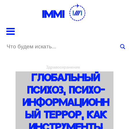
IMMI
Здравоохранение
Глобальный
Психоз, Психо-
Информационн
Ый Террор, Как
Инструменты