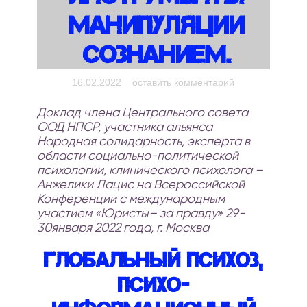
Манипуляции
Сознанием.
on Глобальны
16.02.2022
оставить комментарий
психоз, психо
Доклад члена Центрального совета
информационн
ООД НПСР, участника альянса
террор, как
Народная солидарность, эксперта в
инструменты
области социально-политической
манипуляции
психологии, клинического психолога –
Анжелики Лацис на Всероссийской
сознанием.
Конференции с международным
участием «Юристы– за правду» 29-
30января 2022 года, г. Москва
Глобальный психоз,
психо-