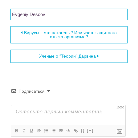
Evgeniy Descov
Навигация по записям
Вирусы – это патогены? Или часть защитного
ответа организма?
Ученые о “Теории” Дарвина
Подписаться
10000
{}
[+]