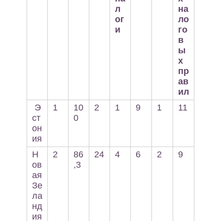
л
на
ог
ло
и
го
в
ы
х
пр
ав
ил
Э
1
10
2
1
9
1
11
ст
0
он
ия
Н
2
86
24
4
6
2
9
ов
,3
ая
Зе
ла
нд
ия