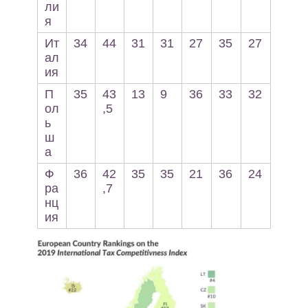
ли
я
Ит
34
44
31
31
27
35
27
ал
ия
П
35
43
13
9
36
33
32
ол
,5
ь
ш
а
Ф
36
42
35
35
21
36
24
ра
,7
нц
ия