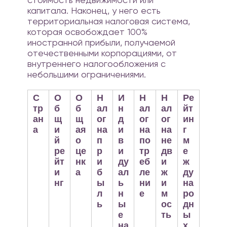
капитала. Наконец, у него есть
территориальная налоговая система,
которая освобождает 100%
иностранной прибыли, получаемой
отечественными корпорациями, от
внутреннего налогообложения с
небольшими ограничениями.
С
О
О
Н
И
Н
Н
Ре
тр
б
б
ал
н
ал
ал
йт
ан
щ
щ
ог
д
ог
ог
ин
а
и
ая
на
и
на
на
г
й
о
п
в
по
не
м
ре
це
р
и
тр
дв
е
йт
нк
и
ду
еб
и
ж
и
а
б
ал
ле
ж
ду
нг
ы
ь
ни
и
на
л
н
е
м
ро
ь
ы
ос
дн
е
ть
ы
на
х