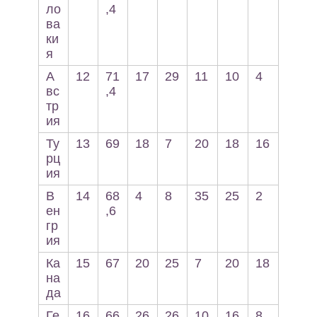
ло
,4
ва
ки
я
А
12
71
17
29
11
10
4
вс
,4
тр
ия
Ту
13
69
18
7
20
18
16
рц
ия
В
14
68
4
8
35
25
2
ен
,6
гр
ия
Ка
15
67
20
25
7
20
18
на
да
Ге
16
66
26
26
10
16
8