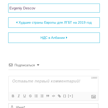
Evgeniy Descov
Навигация по записям
Худшие страны Европы для ЛГБТ на 2019 год
НДС в Албании
Подписаться
10000
{}
[+]
Имя*