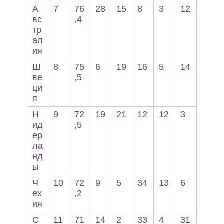
А
7
76
28
15
8
3
12
вс
,4
тр
ал
ия
Ш
8
75
6
19
16
5
14
ве
,5
ци
я
Н
9
72
19
21
12
12
3
ид
,5
ер
ла
нд
ы
Ч
10
72
9
5
34
13
6
ех
,2
ия
С
11
71
14
2
33
4
31