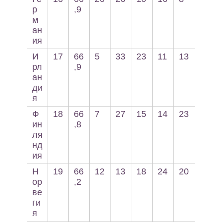
р
,9
м
ан
ия
И
17
66
5
33
23
11
13
рл
,9
ан
ди
я
Ф
18
66
7
27
15
14
23
ин
,8
ля
нд
ия
Н
19
66
12
13
18
24
20
ор
,2
ве
ги
я