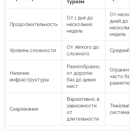
туризм
От нескол
От 1 дня до
дней до
Продолжительность
нескольких
нескольки
недель
недель
От лёгкого до
Уровень сложности
Средний‑
сложного
Разнообразно,
Ограничен
Наличие
от дорогих
часто без
инфраструктуры
баз до диких
разметки
мест
Вариативно, в
зависимости
Тяжёлый р
Снаряжение
от
система п
длительности