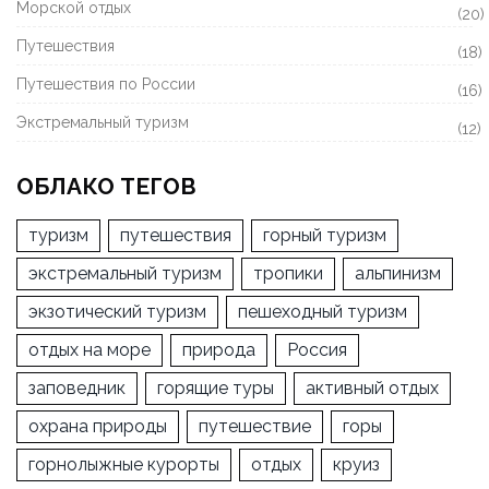
Морской отдых
(20)
Путешествия
(18)
Путешествия по России
(16)
Экстремальный туризм
(12)
ОБЛАКО ТЕГОВ
туризм
путешествия
горный туризм
экстремальный туризм
тропики
альпинизм
экзотический туризм
пешеходный туризм
отдых на море
природа
Россия
заповедник
горящие туры
активный отдых
охрана природы
путешествие
горы
горнолыжные курорты
отдых
круиз