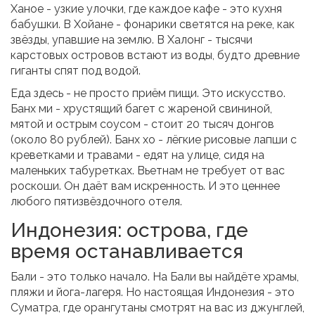
Ханое - узкие улочки, где каждое кафе - это кухня
бабушки. В Хойане - фонарики светятся на реке, как
звёзды, упавшие на землю. В Халонг - тысячи
карстовых островов встают из воды, будто древние
гиганты спят под водой.
Еда здесь - не просто приём пищи. Это искусство.
Банх ми - хрустящий багет с жареной свининой,
мятой и острым соусом - стоит 20 тысяч донгов
(около 80 рублей). Банх хо - лёгкие рисовые лапши с
креветками и травами - едят на улице, сидя на
маленьких табуретках. Вьетнам не требует от вас
роскоши. Он даёт вам искренность. И это ценнее
любого пятизвёздочного отеля.
Индонезия: острова, где
время останавливается
Бали - это только начало. На Бали вы найдёте храмы,
пляжи и йога-лагеря. Но настоящая Индонезия - это
Суматра, где орангутаны смотрят на вас из джунглей,