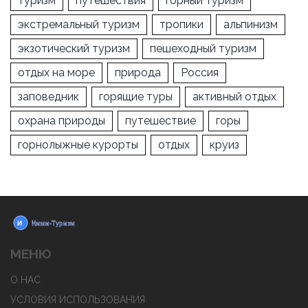
туризм
путешествия
горный туризм
экстремальный туризм
тропики
альпинизм
экзотический туризм
пешеходный туризм
отдых на море
природа
Россия
заповедник
горящие туры
активный отдых
охрана природы
путешествие
горы
горнолыжные курорты
отдых
круиз
МЕНЮ
О НАС
УСЛОВИЯ ИСПОЛЬЗОВАНИЯ