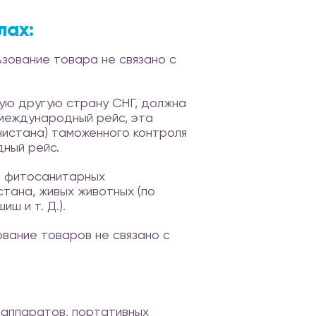
лах:
ьзование товара не связано с
бую другую страну СНГ, должна
 международный рейс, эта
нистана) таможенного контроля
дный рейс.
и фитосанитарных
тана, живых животных (по
ш и т. Д.).
ование товаров не связано с
оаппаратов, портативных