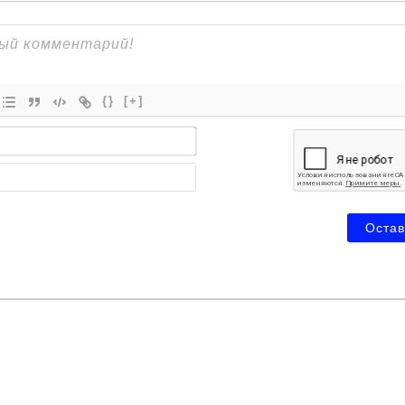
{}
[+]
Имя*
Email