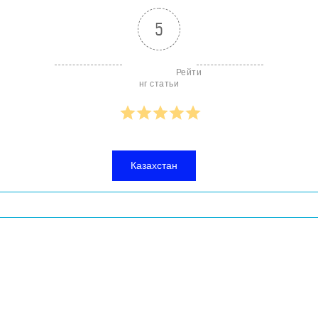
5
                        Рейти
нг статьи

Казахстан
писям