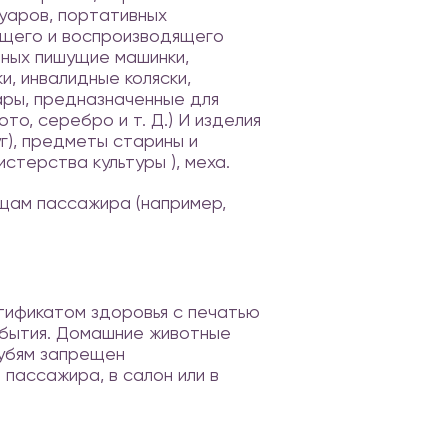
суаров, портативных
ющего и воспроизводящего
вных пишущие машинки,
и, инвалидные коляски,
ары, предназначенные для
о, серебро и т. Д.) И изделия
уг), предметы старины и
стерства культуры ), меха.
ещам пассажира (например,
тификатом здоровья с печатью
ибытия. Домашние животные
лубям запрещен
пассажира, в салон или в