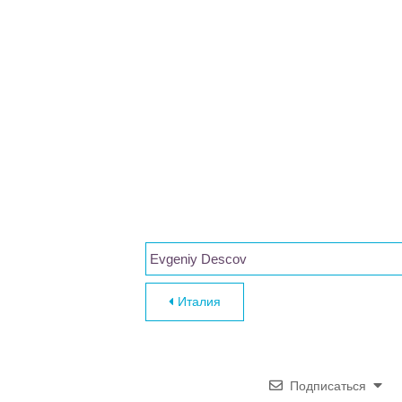
Evgeniy Descov
Навигация по за
Италия
Подписаться