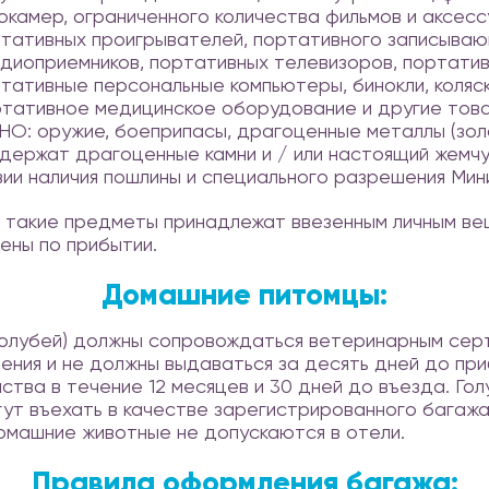
окамер, ограниченного количества фильмов и аксес
ртативных проигрывателей, портативного записыва
диоприемников, портативных телевизоров, портати
тативные персональные компьютеры, бинокли, коляск
ртативное медицинское оборудование и другие тов
О: оружие, боеприпасы, драгоценные металлы (золот
 содержат драгоценные камни и / или настоящий жемч
ии наличия пошлины и специального разрешения Мини
а такие предметы принадлежат ввезенным личным в
лены по прибытии.
Домашние питомцы:
 голубей) должны сопровождаться ветеринарным сер
ния и не должны выдаваться за десять дней до пр
ства в течение 12 месяцев и 30 дней до въезда. Го
ут въехать в качестве зарегистрированного багажа 
домашние животные не допускаются в отели.
Правила оформления багажа: