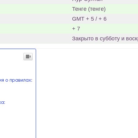
Тенге (тенге)
GMT + 5 / + 6
+ 7
Закрыто в субботу и воск
я о правилах:
а: