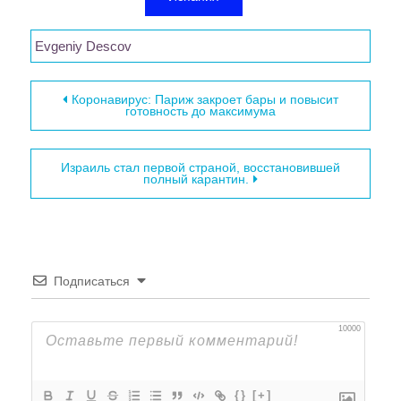
Evgeniy Descov
Навигация по записям
Коронавирус: Париж закроет бары и повысит
готовность до максимума
Израиль стал первой страной, восстановившей
полный карантин.
Подписаться
10000
{}
[+]