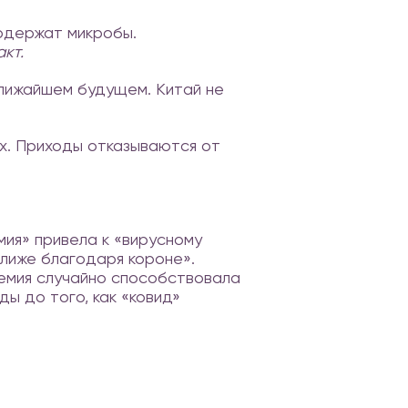
содержат микробы.
кт.
ближайшем будущем. Китай не
ах. Приходы отказываются от
мия» привела к «вирусному
лиже благодаря короне».
демия случайно способствовала
ы до того, как «ковид»