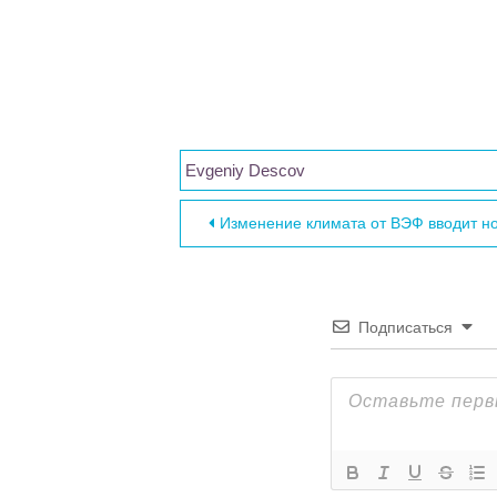
Evgeniy Descov
Навигация по за
Изменение климата от ВЭФ вводит но
Подписаться