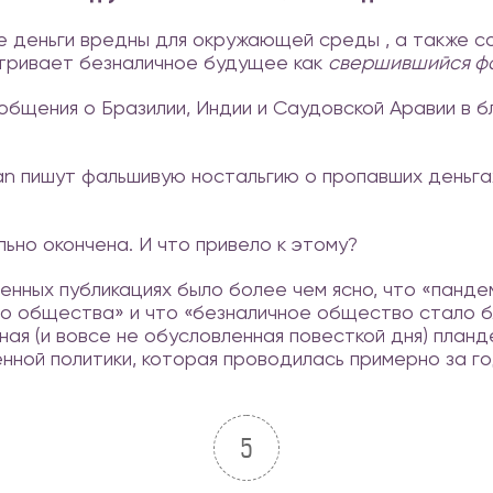
ые деньги вредны для окружающей среды , а также 
тривает безналичное будущее как
свершившийся фа
ообщения о Бразилии, Индии и Саудовской Аравии в 
ian пишут фальшивую ностальгию о пропавших деньг
ьно окончена. И что привело к этому?
сленных публикациях было более чем ясно, что «панде
о общества» и что «безналичное общество стало б
ная (и вовсе не обусловленная повесткой дня) план
ной политики, которая проводилась примерно за год
5