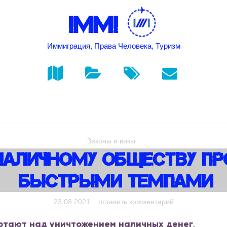
IMMI
Иммиграция, Права Человека, Туризм
Законы и визы
наличному Обществу П
Быстрыми Темпами
on Марш к 
23.08.2021
оставить комментарий
отают над уничтожением наличных денег
.