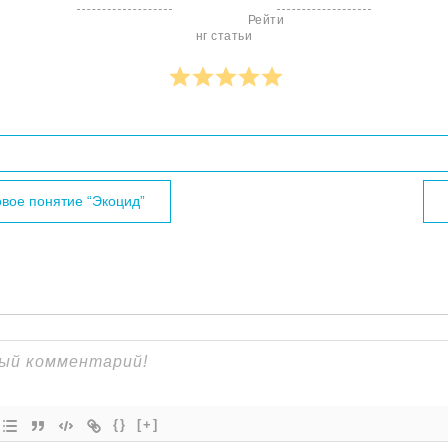
                        Рейти
нг статьи

писям
вое понятие “Экоцид”
{}
[+]