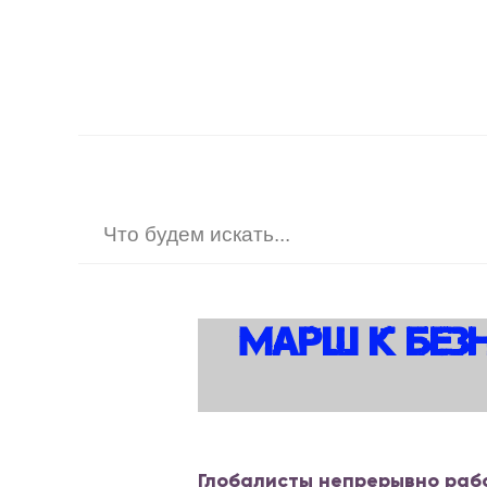
Марш К Без
Глобалисты непрерывно раб