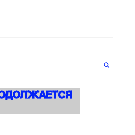
родолжается
безналичному обществу продолжается
быстрыми темпами