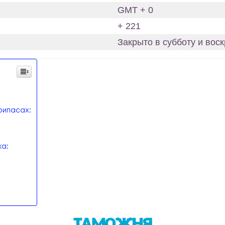
GMT + 0
+ 221
Закрыто в субботу и воск
рипасах:
а:
Таможня