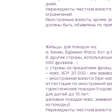
дней.
Нерезиденты: местная валюта 
ограничений.
Иностранные валюты, кроме ук
должны быть объявлены по при
Жильцы: для поездок на:
а. Бенин, Буркина-Фасо, Кот-д’
б. другие страны, использующ
000 франков .-;
с. страны за пределами франц
– макс. XOF 20 000.- или эквива
– иностранная валюта (при на
аттестации по иностранной ва
туристические поездки (годова
для детей до 10 лет;
деловые поездки макс. эквива
за поездку).
Нерезиденты: местная валюта (