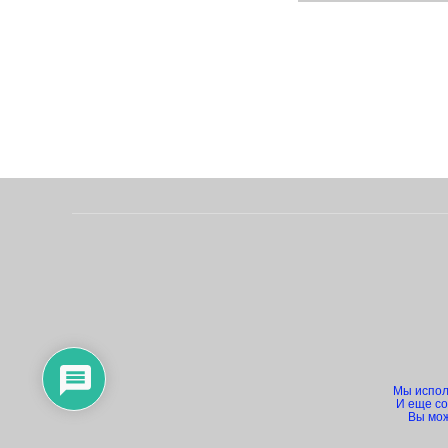
Мы исполь
И еще co
Вы мож