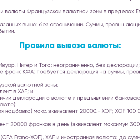
и валюты Французской валютной зоны в пределах Ев
азанных выше: без ограничений. Суммы, превышающи
бытии.
Правила вывоза валюты:
Ивуар, Нигер и Того: неограниченно, без декларации;
ие франк КФА: требуется декларация на суммы, пр
узской валютной зоны:
лент в XAF; и
личии декларации о валюте и предъявлении банковск
люте):
я надбавка) макс. эквивалент 20000.- XOF; XOF 100 
лент 20000 франков в день (эквивалент максимум 30
CFA Franc-XOF), XAF и иностранная валюта: до сумм