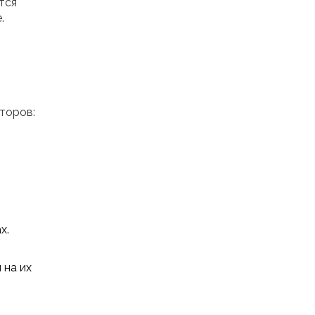
тся
.
торов:
х.
 на их