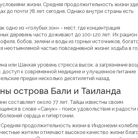
 условиями жизни. Средняя продолжительность жизни зде
дах до почти 78 лет сегодня. Однако внутри страны есть
к одно из «голубых зон» - мест, где концентрация
ных деревень часто доживают до 100-120 лет. Их рацион
феля, бобов, зелени и воды из горных источников, богат
я неотъемлемой частью повседневной жизни: ходьба в го
ина или Шанхая уровень стресса высок, а загрязнение воз
е, доступ к современной медицине и улучшенное питание
ельские предки несколько десятилетий назад.
йны острова Бали и Таиланда
ни составляет около 77 лет. Тайцы известны своим
имся в слове «Санук» - поиск удовольствия и радости 
болезней сердца и гипертонии.
я. Средняя продолжительность жизни в Индонезии колебл
и местные жители отмечают высокое качество жизни благ