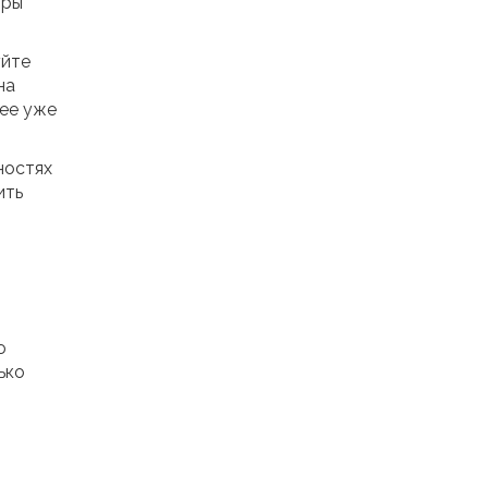
тры
уйте
на
рее уже
ностях
ить
ю
ько