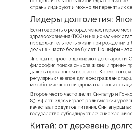
продолжительность жизни едва превышает 60
страны лидируют и можно ли перенять их се
Лидеры долголетия: Япо
Если говорить о рекордсменах, первое мес
здравоохранения (ВОЗ) и национальных ста
продолжительность жизни при рождении в Я
дольше - часто более 87 лет. Но цифры - эт
Японцы не просто доживают до старости. 
философия поиска смысла жизни и причин п
даже в преклонном возрасте. Кроме того, 
регулярных чекапов для всех граждан старш
метаболического синдрома на ранних стади
Второе место часто делят Сингапур и Гонк
83-84 лет. Здесь играет роль высокий уров
качества продуктов питания. Сингапурцы а
государство субсидирует лечение хроничес
Китай: от деревень дол