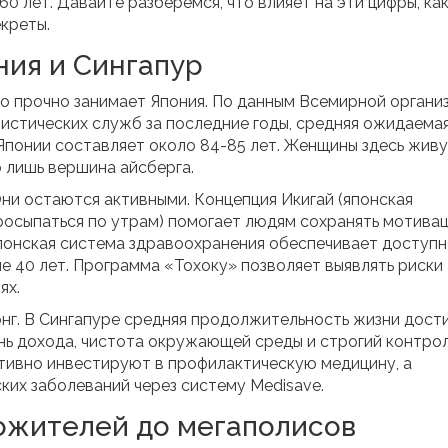
 лет. Давайте разберемся, что влияет на эти цифры, ка
креты.
ния и Сингапур
то прочно занимает Япония. По данным Всемирной органи
тистических служб за последние годы, средняя ожидаема
понии составляет около 84-85 лет. Женщины здесь жив
о лишь вершина айсберга.
Они остаются активными. Концепция
Икигай
(
японская
росыпаться по утрам
) помогает людям сохранять мотива
японская система здравоохранения обеспечивает доступн
е 40 лет. Программа «Тохоку» позволяет выявлять риски
ях.
онг. В Сингапуре средняя продолжительность жизни дост
ень дохода, чистота окружающей среды и строгий контро
ктивно инвестируют в профилактическую медицину, а
ких заболеваний через систему Medisave.
гожителей до мегаполисов