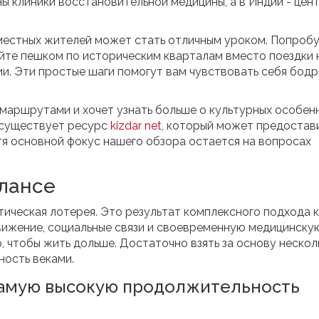
ы клиники восстановительной медицины, а в Индии - цен
 местных жителей может стать отличным уроком. Попроб
яйте пешком по историческим кварталам вместо поездки 
ии. Эти простые шаги помогут вам чувствовать себя бод
 маршрутами и хочет узнать больше о культурных особен
, существует ресурс
kizdar net
, который может предостав
я основной фокус нашего обзора остается на вопросах
алансе
етическая лотерея. Это результат комплексного подхода к
вижение, социальные связи и своевременную медицинску
, чтобы жить дольше. Достаточно взять за основу нескол
ность веками.
 самую высокую продолжительность