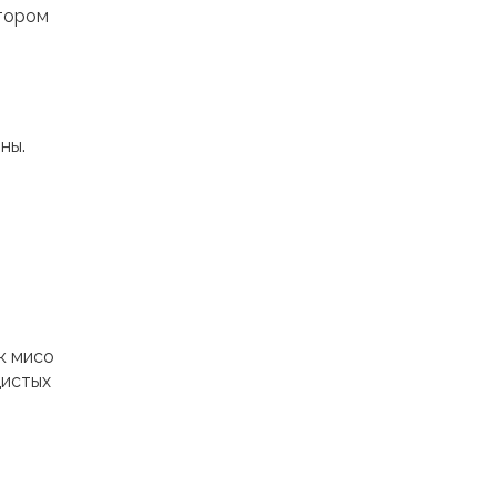
втором
ны.
к мисо
дистых