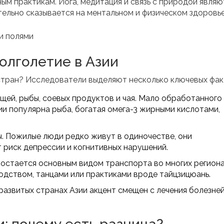
ым практикам. Йога, медитация и связь с природой являю
ельно сказывается на ментальном и физическом здоровье
олголетие в Азии
стран? Исследователи выделяют несколько ключевых фак
щей, рыбы, соевых продуктов и чая. Мало обработанного
нии популярна рыба, богатая омега-3 жирными кислотами,
. Пожилые люди редко живут в одиночестве, они
т риск депрессии и когнитивных нарушений.
остается основным видом транспорта во многих региона
дством, танцами или практиками вроде тайцзицюань.
развитых странах Азии акцент смещен с лечения болезней