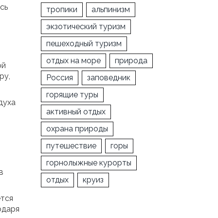
сь
тропики
альпинизм
экзотический туризм
пешеходный туризм
отдых на море
природа
ой
ру,
Россия
заповедник
горящие туры
духа
активный отдых
охрана природы
путешествие
горы
горнолыжные курорты
в
отдых
круиз
ется
одаря