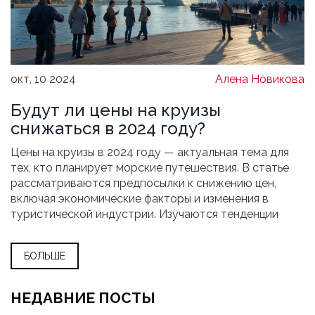
окт, 10 2024
Алена Новикова
Будут ли цены на круизы
снижаться в 2024 году?
Цены на круизы в 2024 году — актуальная тема для
тех, кто планирует морские путешествия. В статье
рассматриваются предпосылки к снижению цен,
включая экономические факторы и изменения в
туристической индустрии. Изучаются тенденции
прошлого года и возможные стратегии для
выгодного приобретения круиза будущего сезона.
БОЛЬШЕ
Для тех, кто мечтает о путешествии по морю,
полезные советы помогут сделать отдых не только
увлекательным, но и доступным.
НЕДАВНИЕ ПОСТЫ