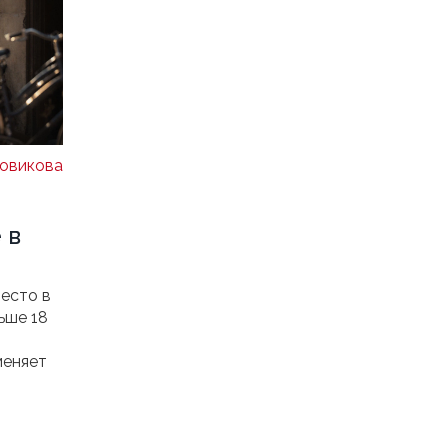
овикова
 в
есто в
ьше 18
меняет