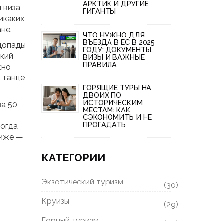
АРКТИК И ДРУГИЕ
 виза
ГИГАНТЫ
икаких
не.
ЧТО НУЖНО ДЛЯ
ВЪЕЗДА В ЕС В 2025
одопады
ГОДУ: ДОКУМЕНТЫ,
ский
ВИЗЫ И ВАЖНЫЕ
ПРАВИЛА
жно
в танце
ГОРЯЩИЕ ТУРЫ НА
ДВОИХ ПО
ИСТОРИЧЕСКИМ
за 50
МЕСТАМ: КАК
СЭКОНОМИТЬ И НЕ
ПРОГАДАТЬ
когда
Ниже —
м
КАТЕГОРИИ
Экзотический туризм
(30)
Круизы
(29)
Горный туризм