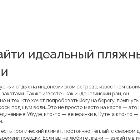
найти идеальный пляжн
ии
турный отдых на индонезийском острове, известном свои
 закатами
. Также известен как
индонезийский рай
, он
но и тех, кто хочет попробовать йогу на берегу, прыгнуть
косы под шум волн.
Это не просто место на карте — это 
единение в Убуде, кто-то — вечеринки в Куте, а кто-то —
н.
 есть
тропический климат
,
постоянно тёплый, с сезоном 
 времени поездки. Если вы не любите ливни — езжайте в и