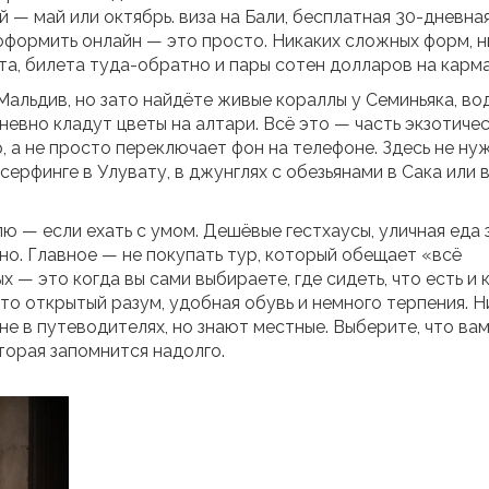
й — май или октябрь.
виза на Бали
,
бесплатная 30-дневная
 оформить онлайн
— это просто. Никаких сложных форм, н
а, билета туда-обратно и пары сотен долларов на карма
Мальдив, но зато найдёте живые кораллы у Семиньяка, в
дневно кладут цветы на алтари. Всё это — часть
экзотиче
р, а не просто переключает фон на телефоне
. Здесь не ну
серфинге в Улувату, в джунглях с обезьянами в Сака или 
ю — если ехать с умом. Дешёвые гестхаусы, уличная еда 
но. Главное — не покупать тур, который обещает «всё
х — это когда вы сами выбираете, где сидеть, что есть и 
 это открытый разум, удобная обувь и немного терпения. 
не в путеводителях, но знают местные. Выберите, что ва
торая запомнится надолго.