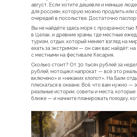
август. Если хотите дешевле и меньше люде
для россиян, которую можно продлить или
очередей в посольстве. Достаточно паспорт
Вы не найдёте здесь моря с прозрачностью 
в Целак, и древние храмы, где местные еже
туризм
,
отдых, который меняет взгляд на ми
ехать за экстримом — он сам вас найдёт: на 
с местными на фестивале Кесария.
Сколько стоит? От 30 тысяч рублей за недел
рублей, мотоцикл напрокат — всё это реаль
включено» и «никаких хлопот». На Бали отды
плескаться в океане. Всё, что вам нужно —
реальные истории, советы и места, которые 
ближе — и начните планировать поездку, ко