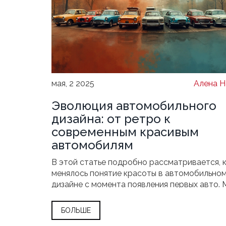
мая, 2 2025
Алена Н
Эволюция автомобильного
дизайна: от ретро к
современным красивым
автомобилям
В этой статье подробно рассматривается, 
менялось понятие красоты в автомобильно
дизайне с момента появления первых авто. 
пройдем по самым ярким эпохам, разберем
ключевые школы дизайна и узнаем, как они 
БОЛЬШЕ
на то, какими мы видим машины сегодня. Пр