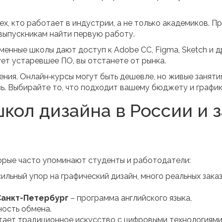
х, кто работает в индустрии, а не только академиков. П
выпускникам найти первую работу.
менные школы дают доступ к Adobe CC, Figma, Sketch и д
ет устаревшее ПО, вы отстанете от рынка.
ния. Онлайн‑курсы могут быть дешевле, но живые заняти
ь. Выбирайте то, что подходит вашему бюджету и график
кол дизайна в России и з
орые часто упоминают студенты и работодатели:
сильный упор на графический дизайн, много реальных зака
Санкт-Петербург
– программа английского языка,
ость обмена.
тает традиционное искусство с цифровыми технологиями