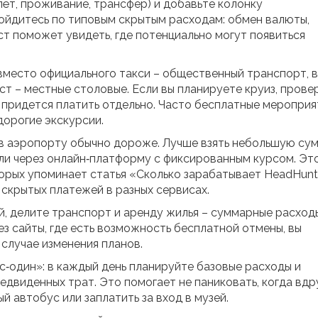
ёт, проживание, трансфер) и добавьте колонку
ойдитесь по типовым скрытым расходам: обмен валюты,
ист поможет увидеть, где потенциально могут появиться
вместо официального такси – общественный транспорт, 
т – местные столовые. Если вы планируете круиз, провер
о придется платить отдельно. Часто бесплатные мероприя
 дорогие экскурсии.
 в аэропорту обычно дороже. Лучше взять небольшую су
или через онлайн‑платформу с фиксированным курсом. Эт
торых упоминает статья «Сколько зарабатывает HeadHunt
 скрытых платежей в разных сервисах.
й, делите транспорт и аренду жилья – суммарные расход
з сайты, где есть возможность бесплатной отмены, вы
 случае изменения планов.
‑один»: в каждый день планируйте базовые расходы и
двиденных трат. Это помогает не паниковать, когда вдр
й автобус или заплатить за вход в музей.