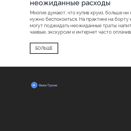
неожиданные расходы
Многие думают, что купив круиз, больше ни 
нужно беспокоиться. На практике на борту
могут поджидать неожиданные траты: напит
чаевые, экскурсии и интернет часто оплачи
отдельно. В этой статье вы узнаете все дета
действительно входит и не входит в цену м
БОЛЬШЕ
путешествия. Разберем на конкретных прим
где чаще всего люди попадают на дополнит
расходы. Дам несколько советов, как заране
просчитать и не выйти за рамки бюджета.