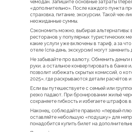
чемодан. Запишите основные затраты (перел
«дополнительно». После каждого пункта пр
страховка, питание, экскурсии. Такой чек‑л
неожиданные суммы.
Сэкономить можно, выбирая альтернативы: 
ресторанов у популярных туристических мес
какие услуги уже включены в тариф, а за чт
отеле (спа‑день, экскурсии) могут заменить
Не забывайте про валюту. Обменить деньги
руки, а остальное конвертировать в банке 
позволит избежать скрытых комиссий, о ко
2025», где раскрываются детали расчётов и
Если вы путешествуете с семьей или группо
резко падают. При бронировании жильё чере
сохраняете гибкость и избегаете штрафов в
Наконец, соблюдайте правило «первый‑плюс
оставляйте небольшую «подушку» для непре
понадобится купить билет на дополнительны