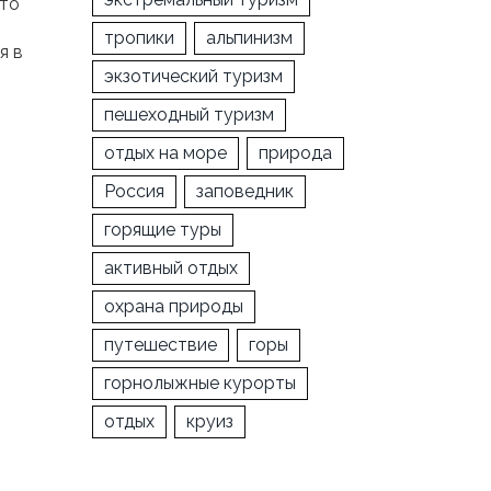
сто
тропики
альпинизм
я в
экзотический туризм
пешеходный туризм
отдых на море
природа
Россия
заповедник
горящие туры
активный отдых
охрана природы
путешествие
горы
горнолыжные курорты
отдых
круиз