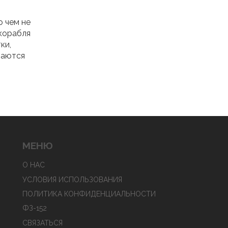
о чем не
 корабля
ки,
ваются
ли, что
орского
ерах,
ельные
е всё
МЕНЮ
О НАС
УСЛОВИЯ ИСПОЛЬЗОВАНИЯ
ПОЛИТИКА КОНФИДЕНЦИАЛЬНОСТИ
ФЗ-152
СВЯЗАТЬСЯ