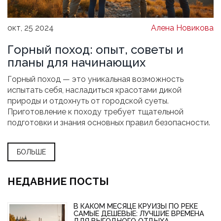
окт, 25 2024
Алена Новикова
Горный поход: опыт, советы и
планы для начинающих
Горный поход — это уникальная возможность
испытать себя, насладиться красотами дикой
природы и отдохнуть от городской суеты.
Приготовление к походу требует тщательной
подготовки и знания основных правил безопасности.
Важными аспектами являются выбор маршрута,
наличие необходимого снаряжения и понимание
БОЛЬШЕ
особенностей горной местности. В статье
представлены полезные советы для новичков,
интересные факты о горах и рекомендации по
НЕДАВНИЕ ПОСТЫ
планированию путешествия.
В КАКОМ МЕСЯЦЕ КРУИЗЫ ПО РЕКЕ
САМЫЕ ДЕШЕВЫЕ: ЛУЧШИЕ ВРЕМЕНА
ДЛЯ ВЫГОДНОГО ОТДЫХА