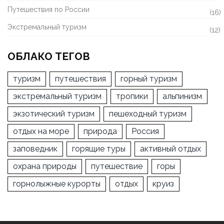
Путешествия по России
(16)
Экстремальный туризм
(12)
ОБЛАКО ТЕГОВ
туризм
путешествия
горный туризм
экстремальный туризм
тропики
альпинизм
экзотический туризм
пешеходный туризм
отдых на море
природа
Россия
заповедник
горящие туры
активный отдых
охрана природы
путешествие
горы
горнолыжные курорты
отдых
круиз