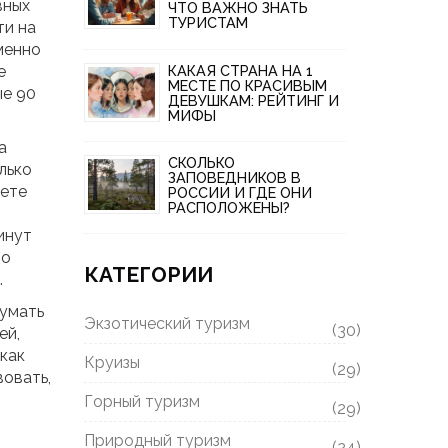
вных
ЧТО ВАЖНО ЗНАТЬ
ТУРИСТАМ
ти на
менно
КАКАЯ СТРАНА НА 1
е
МЕСТЕ ПО КРАСИВЫМ
ые 90
ДЕВУШКАМ: РЕЙТИНГ И
МИФЫ
а
СКОЛЬКО
лько
ЗАПОВЕДНИКОВ В
аете
РОССИИ И ГДЕ ОНИ
РАСПОЛОЖЕНЫ?
инут
но
КАТЕГОРИИ
.
думать
Экзотический туризм
(30)
ей,
 как
Круизы
(29)
вовать,
Горный туризм
(29)
Природный туризм
(24)