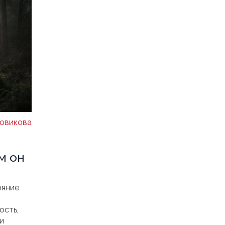
овикова
м он
ояние
ость,
 и