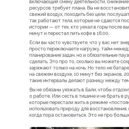
включающий смену деятельности, снижение 
ресурсов
требует плана. Вы не восстановит
свежий воздух, походить без цели, послуша
так работают тела, которые не сдаются пос
истории — от тех, кто уехал в горы после в
минут и перестал пить кофе в 16:00.
Если вы часто чувствуете, что у вас нет эн
просто переключаете нагрузку.
тайм-менед
планирование задач, но и обязательные пау
сделать. Это про то, сколько вы можете сох
заряжают только на ночь. Но тело не батар
на свежем воздухе, 10 минут без экранов, 2
такие интервалы делают разницу между тем,
Вы не обязаны уезжать в Бали, чтобы отдохн
о работе. Или сесть в тишине и не брать в 
которые перестали жить в режиме «постоянн
использовать природу для восстановления, к
когда пора остановиться. Это не про больш