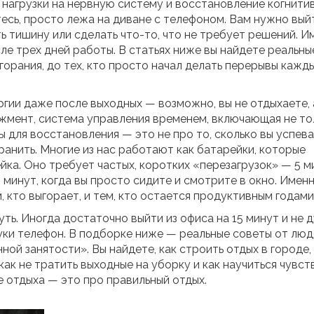
нагрузки на нервную систему и восстановление когнити
есь, просто лежа на диване с телефоном. Вам нужно вый
ть тишину или сделать что-то, что не требует решений. И
ле трех дней работы. В статьях ниже вы найдете реальны
ыгорания, до тех, кто просто начал делать перерывы кажд
ергии даже после выходных — возможно, вы не отдыхаете, 
жмент
,
система управления временем, включающая не то
зы для восстановления
— это не про то, сколько вы успев
ранить. Многие из нас работают как батарейки, которые
ейка. Оно требует частых, коротких «перезагрузок» — 5 м
0 минут, когда вы просто сидите и смотрите в окно. Имен
 кто выгорает, и тем, кто остается продуктивным годами
уть. Иногда достаточно выйти из офиса на 15 минут и не 
руки телефон. В подборке ниже — реальные советы от люд
ой занятости». Вы найдете, как строить отдых в городе,
ак не тратить выходные на уборку и как научиться чувст
е отдыха — это про правильный отдых.