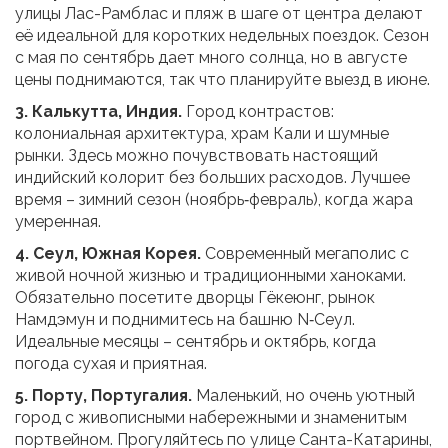
улицы Лас-Рамблас и пляж в шаге от центра делают
её идеальной для коротких недельных поездок. Сезон
с мая по сентябрь дает много солнца, но в августе
цены поднимаются, так что планируйте выезд в июне.
3. Калькутта, Индия.
Город контрастов:
колониальная архитектура, храм Кали и шумные
рынки. Здесь можно почувствовать настоящий
индийский колорит без больших расходов. Лучшее
время – зимний сезон (ноябрь‑февраль), когда жара
умеренная.
4. Сеул, Южная Корея.
Современный мегаполис с
живой ночной жизнью и традиционными ханоками.
Обязательно посетите дворцы Гёкеюнг, рынок
Намдэмун и поднимитесь на башню N‑Сеул.
Идеальные месяцы – сентябрь и октябрь, когда
погода сухая и приятная.
5. Порту, Португалия.
Маленький, но очень уютный
город с живописными набережными и знаменитым
портвейном. Прогуляйтесь по улице Санта-Катарины,