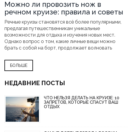
Можно ли провозить нож в
речном круизе: правила и советы
Речные круизы становятся всё более популярными,
предлагая путешественникам уникальные
возможности для отдыха и изучения новых мест.
Однако вопрос о том, какие личные вещи можно
брать с собой на борт, продолжает волновать
многих. В статье рассматривается, можно ли взять с
собой нож в круиз и какие правила существуют для
БОЛЬШЕ
обеспечения безопасности пассажиров. Мы также
дадим полезные советы, как подготовиться к поездке,
чтобы избежать ненужных проблем.
НЕДАВНИЕ ПОСТЫ
ЧТО НЕЛЬЗЯ ДЕЛАТЬ НА КРУИЗЕ: 10
ЗАПРЕТОВ, КОТОРЫЕ СПАСУТ ВАШ
ОТДЫХ