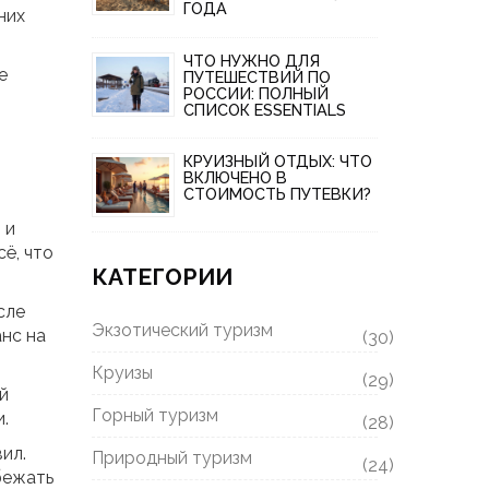
ГОДА
них
ЧТО НУЖНО ДЛЯ
е
ПУТЕШЕСТВИЙ ПО
РОССИИ: ПОЛНЫЙ
СПИСОК ESSENTIALS
КРУИЗНЫЙ ОТДЫХ: ЧТО
ВКЛЮЧЕНО В
СТОИМОСТЬ ПУТЕВКИ?
 и
ё, что
КАТЕГОРИИ
сле
Экзотический туризм
анс на
(30)
Круизы
(29)
й
Горный туризм
.
(28)
ил.
Природный туризм
(24)
бежать