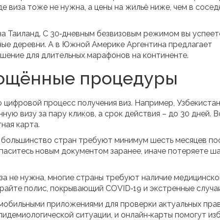
е виза тоже не нужна, а цены на жильё ниже, чем в сосед
 на Таиланд. С 30‑дневным безвизовым режимом вы успеет
рные деревни. А в Южной Америке Аргентина предлагает
ешение для длительных марафонов на континенте.
рощённые процедуры
 цифровой процесс получения виз. Например, Узбекистан
ю визу за пару кликов, а срок действия – до 30 дней. Вс
ная карта.
: большинство стран требуют минимум шесть месяцев по
апаситесь новым документом заранее, иначе потеряете ш
иза не нужна, многие страны требуют наличие медицинско
ирайте полис, покрывающий COVID‑19 и экстренные случаи
 мобильными приложениями для проверки актуальных прав
пидемиологической ситуации, и онлайн‑карты помогут из