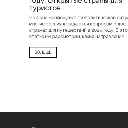
году: Открытые страны для
туристов
На фоне меняющейся геополитической ситу
многие россияне задаются вопросом о дос
странах для путешествий в 2024 году. В это
статье мы рассмотрим, какие направления
остаются открытыми для российских
путешественников. Читателей ждут советы
БОЛЬШЕ
выбору страны для отдыха с учетом текущи
условий. Разнообразие доступных стран по
удовлетворить любые туристические
предпочтения. Мы также предоставим инф
о визовых требованиях и особенностях
путешествия в 2024 году.