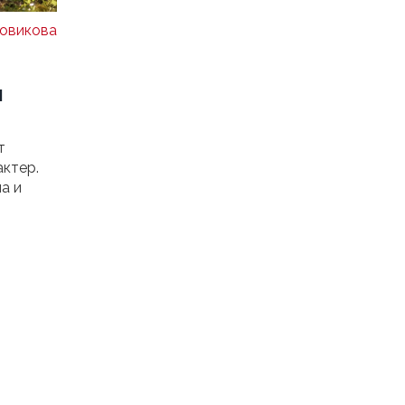
овикова
я
т
актер.
а и