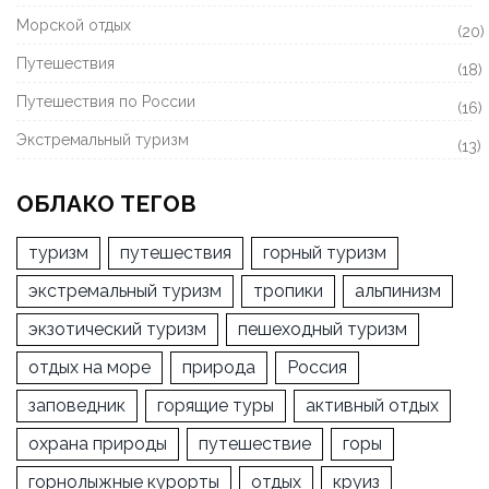
Морской отдых
(20)
Путешествия
(18)
Путешествия по России
(16)
Экстремальный туризм
(13)
ОБЛАКО ТЕГОВ
туризм
путешествия
горный туризм
экстремальный туризм
тропики
альпинизм
экзотический туризм
пешеходный туризм
отдых на море
природа
Россия
заповедник
горящие туры
активный отдых
охрана природы
путешествие
горы
горнолыжные курорты
отдых
круиз