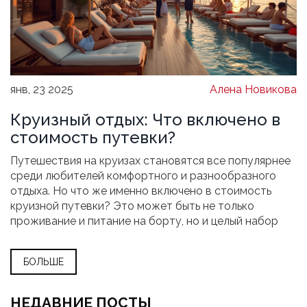
янв, 23 2025
Алена Новикова
Круизный отдых: Что включено в
стоимость путевки?
Путешествия на круизах становятся все популярнее
среди любителей комфортного и разнообразного
отдыха. Но что же именно включено в стоимость
круизной путевки? Это может быть не только
проживание и питание на борту, но и целый набор
услуг и развлечений. Узнайте больше о том, что
входит в стандартный пакет услуг и какие
БОЛЬШЕ
дополнительные возможности могут предложить
круизные компании.
НЕДАВНИЕ ПОСТЫ