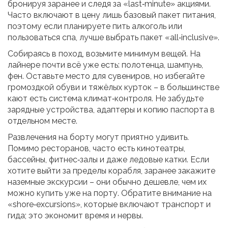
бронируя заранее и следя за «last‑minute» акциями.
Часто включают в цену лишь базовый пакет питания,
поэтому если планируете пить алкоголь или
пользоваться спа, лучше выбрать пакет «all‑inclusive».
Собираясь в поход, возьмите минимум вещей. На
лайнере почти всё уже есть: полотенца, шампунь,
фен. Оставьте место для сувениров, но избегайте
громоздкой обуви и тяжёлых курток – в большинстве
кают есть система климат‑контроля. Не забудьте
зарядные устройства, адаптеры и копию паспорта в
отдельном месте.
Развлечения на борту могут приятно удивить.
Помимо ресторанов, часто есть кинотеатры,
бассейны, фитнес‑залы и даже ледовые катки. Если
хотите выйти за пределы корабля, заранее закажите
наземные экскурсии – они обычно дешевле, чем их
можно купить уже на порту. Обратите внимание на
«shore‑excursions», которые включают транспорт и
гида; это экономит время и нервы.