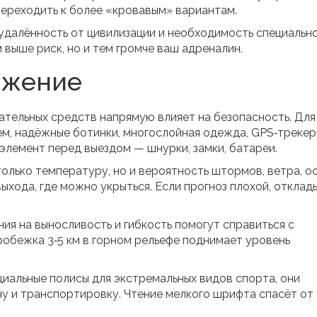
переходить к более «кровавым» вариантам.
 удалённость от цивилизации и необходимость специальн
 выше риск, но и тем громче ваш адреналин.
яжение
ательных средств напрямую влияет на безопасность. Для
м, надёжные ботинки, многослойная одежда, GPS‑трекер
элемент перед выездом — шнурки, замки, батареи.
олько температуру, но и вероятность штормов, ветра, о
хода, где можно укрыться. Если прогноз плохой, отклад
ия на выносливость и гибкость помогут справиться с
обежка 3‑5 км в горном рельефе поднимает уровень
ециальные полисы для экстремальных видов спорта, они
у и транспортировку. Чтение мелкого шрифта спасёт от