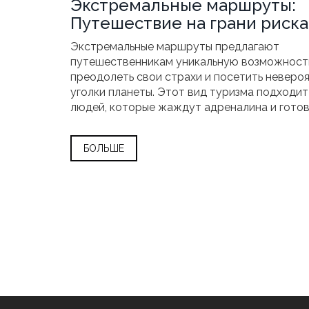
Экстремальные маршруты:
Путешествие на грани риска
Экстремальные маршруты предлагают
путешественникам уникальную возможност
преодолеть свои страхи и посетить неверо
уголки планеты. Этот вид туризма подходит
людей, которые жаждут адреналина и гото
покорять новые вершины. От погружения в 
пещеры до восхождений на заснеженные ве
БОЛЬШЕ
каждый маршрут дарит неповторимые впеча
Однако такие путешествия требуют не тол
смелости, но и серьезной подготовки. Безо
должна быть на первом месте, поэтому важ
все тонкости выбранного приключения.