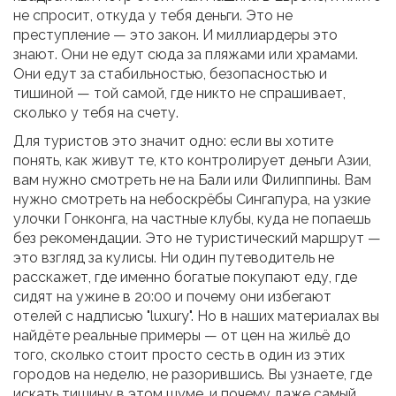
не спросит, откуда у тебя деньги. Это не
преступление — это закон. И миллиардеры это
знают. Они не едут сюда за пляжами или храмами.
Они едут за стабильностью, безопасностью и
тишиной — той самой, где никто не спрашивает,
сколько у тебя на счету.
Для туристов это значит одно: если вы хотите
понять, как живут те, кто контролирует деньги Азии,
вам нужно смотреть не на Бали или Филиппины. Вам
нужно смотреть на небоскрёбы Сингапура, на узкие
улочки Гонконга, на частные клубы, куда не попаешь
без рекомендации. Это не туристический маршрут —
это взгляд за кулисы. Ни один путеводитель не
расскажет, где именно богатые покупают еду, где
сидят на ужине в 20:00 и почему они избегают
отелей с надписью "luxury". Но в наших материалах вы
найдёте реальные примеры — от цен на жильё до
того, сколько стоит просто сесть в один из этих
городов на неделю, не разорившись. Вы узнаете, где
искать тишину в этом шуме, и почему даже самый