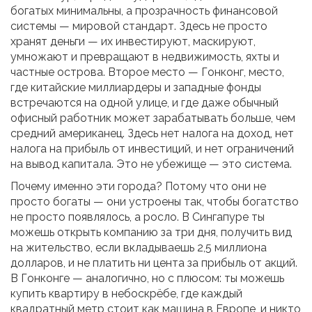
богатых минимальны, а прозрачность финансовой
системы — мировой стандарт
. Здесь не просто
хранят деньги — их инвестируют, маскируют,
умножают и превращают в недвижимость, яхты и
частные острова.
Второе место —
Гонконг
,
место,
где китайские миллиардеры и западные фонды
встречаются на одной улице, и где даже обычный
офисный работник может зарабатывать больше, чем
средний американец
. Здесь нет налога на доход, нет
налога на прибыль от инвестиций, и нет ограничений
на вывод капитала. Это не убежище — это система.
Почему именно эти города? Потому что они не
просто богаты — они устроены так, чтобы богатство
не просто появлялось, а росло. В Сингапуре ты
можешь открыть компанию за три дня, получить вид
на жительство, если вкладываешь 2,5 миллиона
долларов, и не платить ни цента за прибыль от акций.
В Гонконге — аналогично, но с плюсом: ты можешь
купить квартиру в небоскрёбе, где каждый
квадратный метр стоит как машина в Европе, и никто