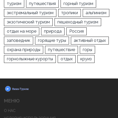
туризм
путешествия
горный туризм
экстремальный туризм
тропики
альпинизм
экзотический туризм
пешеходный туризм
отдых на море
природа
Россия
заповедник
горящие туры
активный отдых
охрана природы
путешествие
горы
горнолыжные курорты
отдых
круиз
МЕНЮ
О НАС