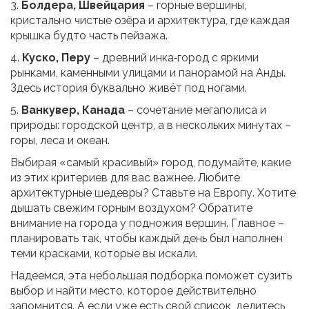
3.
Болдера, Швейцария
– горные вершины,
кристально чистые озёра и архитектура, где каждая
крышка будто часть пейзажа.
4.
Куско, Перу
– древний инка‑город с яркими
рынками, каменными улицами и панорамой на Анды.
Здесь история буквально живёт под ногами.
5.
Ванкувер, Канада
– сочетание мегаполиса и
природы: городской центр, а в нескольких минутах –
горы, леса и океан.
Выбирая «самый красивый» город, подумайте, какие
из этих критериев для вас важнее. Любите
архитектурные шедевры? Ставьте на Европу. Хотите
дышать свежим горным воздухом? Обратите
внимание на города у подножия вершин. Главное –
планировать так, чтобы каждый день был наполнен
теми красками, которые вы искали.
Надеемся, эта небольшая подборка поможет сузить
выбор и найти место, которое действительно
запомнится. А если уже есть свой список, делитесь