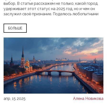
выбор. В статье расскажем не только, какой город
удерживает этот статус на 2025 год, но и чем он
заслужил своё признание. Поделюсь любопытными
фактами, полезными советами и расскажу, что нужно
знать туристу перед поездкой. Не забуду про
БОЛЬШЕ
скрытые жемчужины и неочевидные локации. Будет
много практической информации — без воды и
лишних эмоций.
апр, 15 2025
Алена Новикова