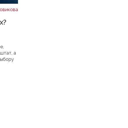
овикова
х?
е,
штат, а
выбору