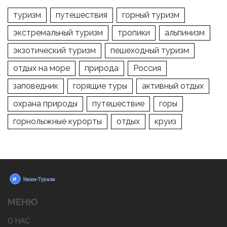
туризм
путешествия
горный туризм
экстремальный туризм
тропики
альпинизм
экзотический туризм
пешеходный туризм
отдых на море
природа
Россия
заповедник
горящие туры
активный отдых
охрана природы
путешествие
горы
горнолыжные курорты
отдых
круиз
МЕНЮ
О НАС