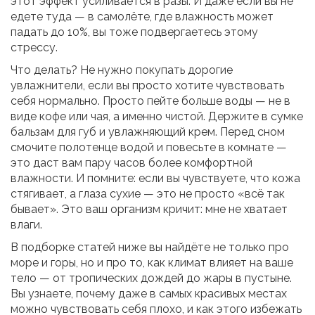
этот эффект усиливается в разы. И даже если вы не
едете туда — в самолёте, где влажность может
падать до 10%, вы тоже подвергаетесь этому
стрессу.
Что делать? Не нужно покупать дорогие
увлажнители, если вы просто хотите чувствовать
себя нормально. Просто пейте больше воды — не в
виде кофе или чая, а именно чистой. Держите в сумке
бальзам для губ и увлажняющий крем. Перед сном
смочите полотенце водой и повесьте в комнате —
это даст вам пару часов более комфортной
влажности. И помните: если вы чувствуете, что кожа
стягивает, а глаза сухие — это не просто «всё так
бывает». Это ваш организм кричит: мне не хватает
влаги.
В подборке статей ниже вы найдёте не только про
море и горы, но и про то, как климат влияет на ваше
тело — от тропических дождей до жары в пустыне.
Вы узнаете, почему даже в самых красивых местах
можно чувствовать себя плохо, и как этого избежать