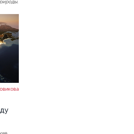
природы
.
овикова
оду
кие