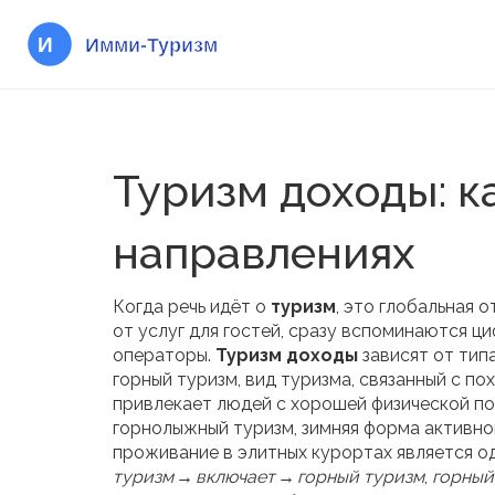
Туризм доходы: к
направлениях
Когда речь идёт о
туризм
,
это глобальная о
от услуг для гостей
, сразу вспоминаются ц
операторы.
Туризм доходы
зависят от тип
горный туризм
,
вид туризма, связанный с п
привлекает людей с хорошей физической по
горнолыжный туризм
,
зимняя форма активно
проживание
в элитных курортах является о
туризм → включает → горный туризм
,
горный