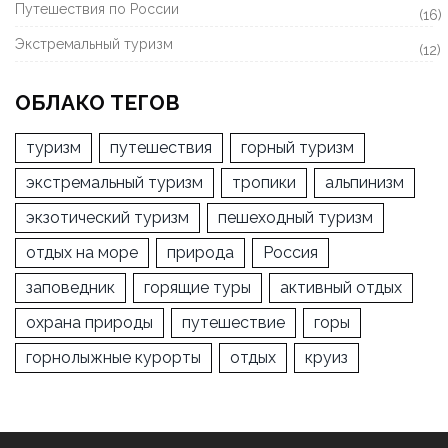
Путешествия по России
(16)
Экстремальный туризм
(12)
ОБЛАКО ТЕГОВ
туризм
путешествия
горный туризм
экстремальный туризм
тропики
альпинизм
экзотический туризм
пешеходный туризм
отдых на море
природа
Россия
заповедник
горящие туры
активный отдых
охрана природы
путешествие
горы
горнолыжные курорты
отдых
круиз