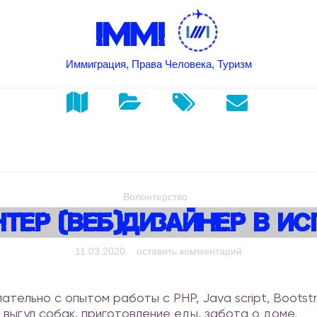
IMMI
Иммиграция, Права Человека, Туризм
Волонтерство
тер (веб)дизайнер В И
on Волонтер (в
11.03.2020
оставить комментарий
ательно с опытом работы с PHP, Java script, Bootstr
выгул собак, приготовление еды, забота о доме.