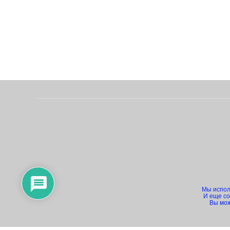
Мы исполь
И еще co
Вы мож