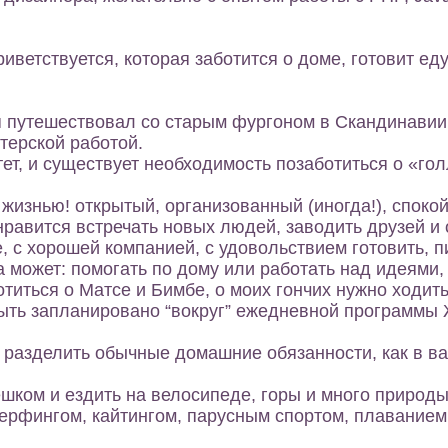
иветствуется, которая заботится о доме, готовит еду
, я путешествовал со старым фургоном в Скандинавии
терской работой.
ет, и существует необходимость позаботиться о «го
 жизнью! открытый, организованный (иногда!), спок
нравится встречать новых людей, заводить друзей и
, с хорошей компанией, с удовольствием готовить, п
а может: помогать по дому или работать над идеями,
титься о Матсе и Бимбе, о моих гончих нужно ходить
ыть запланировано “вокруг” ежедневной программы 
 разделить обычные домашние обязанности, как в в
шком и ездить на велосипеде, горы и много природы
серфингом, кайтингом, парусным спортом, плаванием