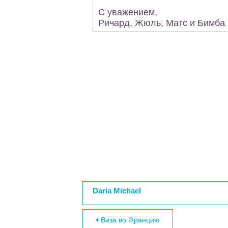
С уважением,
Ричард, Жюль, Матс и Бимба
Daria Michael
Навигация по за
Виза во Францию