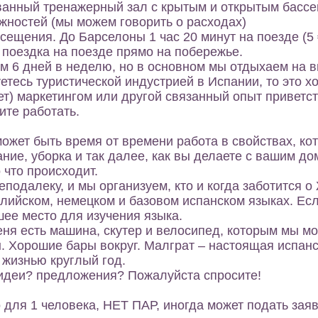
ванный тренажерный зал с крытым и открытым бассе
жностей (мы можем говорить о расходах)
сещения. До Барселоны 1 час 20 минут на поезде (5 €
 поездка на поезде прямо на побережье.
ем 6 дней в неделю, но в основном мы отдыхаем на 
етесь туристической индустрией в Испании, то это х
т) маркетингом или другой связанный опыт приветст
ите работать.
ожет быть время от времени работа в свойствах, ко
ние, уборка и так далее, как вы делаете с вашим до
 что происходит.
подалеку, и мы организуем, кто и когда заботится о
лийском, немецком и базовом испанском языках. Есл
шее место для изучения языка.
меня есть машина, скутер и велосипед, которым мы 
. Хорошие бары вокруг. Малграт – настоящая испанс
 жизнью круглый год.
идеи? предложения? Пожалуйста спросите!
 для 1 человека, НЕТ ПАР, иногда может подать заяв