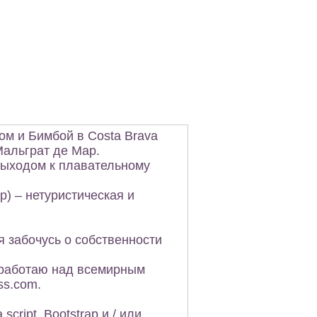
ом и Бимбой в Costa Brava
Мальграт де Мар.
выходом к плавательному
р) – нетуристическая и
 забочусь о собственности
 работаю над всемирным
ss.com.
cript, Bootstrap и / или