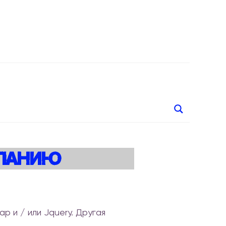
спанию
еб)дизайнер в Испанию
ap и / или Jquery. Другая