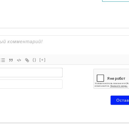
{}
[+]
Имя*
Email