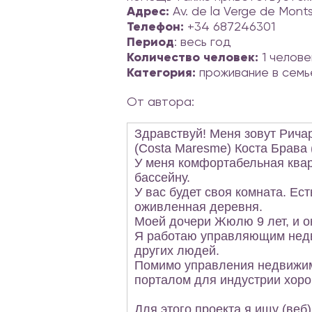
Адрес:
Av. de la Verge de Monts
Телефон:
+34 687246301
Период
: весь год
Количество человек:
1 челове
Категория:
проживание в семь
От автора:
Здравствуй! Меня зовут Ричар
(Costa Maresme) Коста Брава 
У меня комфортабельная квар
бассейну.
У вас будет своя комната. Ес
оживленная деревня.
Моей дочери Жюлю 9 лет, и он
Я работаю управляющим недви
других людей.
Помимо управления недвижимо
порталом для индустрии хоро
Для этого проекта я ищу (веб)