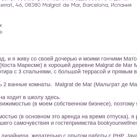
errat, 46, 08380 Malgrat de Mar, Barcelona, Испания
к
е
д, и я живу со своей дочерью и моими гончими Матс
(Коста Маресме) в хорошей деревне Malgrat de Mar 
тира с 3 спальнями, с большой террасой и прямым 
ть 2 ванные комнаты. Malgrat de Mar (Мальграт де Ма
а ходит в школу здесь.
жимостью (в моем собственном бизнесе), поэтому я
стью (в основном это аренда на время отпуска), я
шего самочувствия и гостеприимства bookyourwellne
 дизайнера, желательно с опытом работы с PHP, Java s