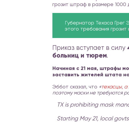
грозит штраф в размере 1000 
Губернатор Техаса Грег 
этого требования грозит 
Приказ вступает в силу
больниц и тюрем
.
Начиная с 21 мая, штрафы м
заставить жителей штата но
Эббот сказал, что
«
техасцы, а
поэтому маски не требуются р
TX is prohibiting mask mand
Starting May 21, local gov