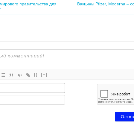
писям
мирового правительства для
Вакцины Pfizer, Moderna – 
»
{}
[+]
Имя*
Email