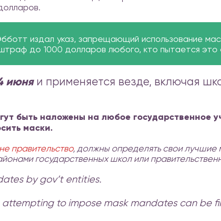
долларов.
Эбботт издал указ, запрещающий использование мас
штраф до 1000 долларов любого, кто пытается это 
4 июня
и применяется везде, включая шк
огут быть наложены на любое государственное 
сить маски.
 не правительство
, должны определять свои лучшие
айонами государственных школ или правительствен
ates by gov’t entities.
ts attempting to impose mask mandates can be fi