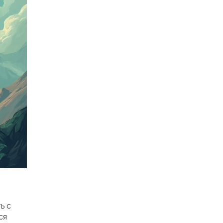
ь с
ся