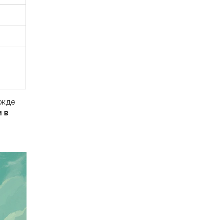
ежде
 в