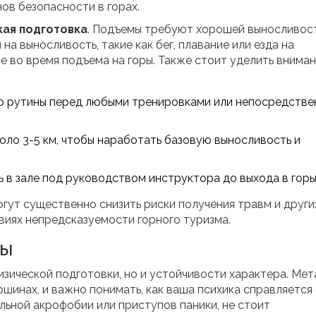
нов безопасности в горах.
ая подготовка
. Подъемы требуют хорошей выносливост
на выносливость, такие как бег, плавание или езда на
е во время подъема на горы. Также стоит уделить внима
ью рутины перед любыми тренировками или непосредств
оло 3-5 км, чтобы наработать базовую выносливость и
 в зале под руководством инструктора до выхода в горы
гут существенно снизить риски получения травм и други
виях непредсказуемости горного туризма.
ты
зической подготовки, но и устойчивости характера. Мет
ршинах, и важно понимать, как ваша психика справляется 
ильной акрофобии или приступов паники, не стоит