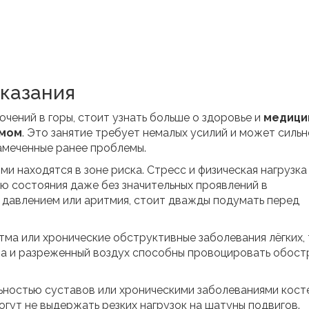
казания
ючений в горы, стоит узнать больше о здоровье и
медици
змом
. Это занятие требует немалых усилий и может сильн
замеченные ранее проблемы.
 находятся в зоне риска. Стресс и физическая нагрузка
ю состояния даже без значительных проявлений в
с давлением или аритмия, стоит дважды подумать перед
тма или хронические обструктивные заболевания лёгких,
та и разреженный воздух способны провоцировать обост
ьностью суставов или хроническими заболеваниями косте
гут не выдержать резких нагрузок на шатуны подвигов.