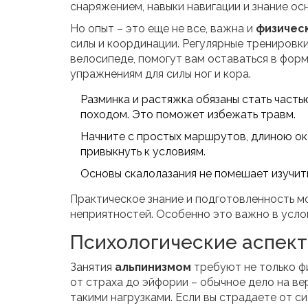
снаряжением, навыки навигации и знание ос
Но опыт – это еще не все, важна и
физическ
силы и координации. Регулярные тренировки 
велосипеде, помогут вам оставаться в форм
упражнениям для силы ног и кора.
Разминка и растяжка обязаны стать част
походом. Это поможет избежать травм.
Начните с простых маршрутов, длиною ок
привыкнуть к условиям.
Основы скалолазания не помешает изучить
Практическое знание и подготовленность мо
неприятностей. Особенно это важно в усло
Психологические аспек
Занятия
альпинизмом
требуют не только фи
от страха до эйфории – обычное дело на ве
такими нагрузками. Если вы страдаете от с