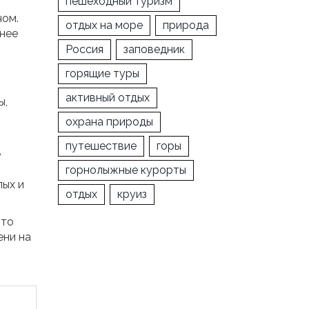
пешеходный туризм
чом.
отдых на море
природа
жнее
Россия
заповедник
горящие туры
активный отдых
ы,
охрана природы
путешествие
горы
е
горнолыжные курорты
лых и
отдых
круиз
Это
ени на
ы