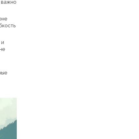
и важно
оне
бкость
 и
не
ные