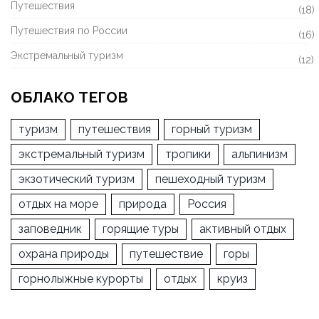
Путешествия
(18)
Путешествия по России
(16)
Экстремальный туризм
(12)
ОБЛАКО ТЕГОВ
туризм
путешествия
горный туризм
экстремальный туризм
тропики
альпинизм
экзотический туризм
пешеходный туризм
отдых на море
природа
Россия
заповедник
горящие туры
активный отдых
охрана природы
путешествие
горы
горнолыжные курорты
отдых
круиз