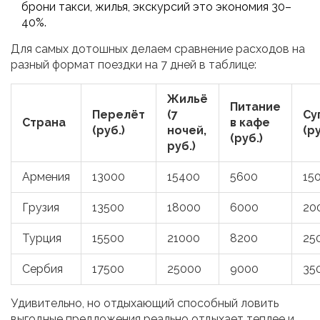
брони такси, жилья, экскурсий это экономия 30–
40%.
Для самых дотошных делаем сравнение расходов на
разный формат поездки на 7 дней в таблице:
Жильё
Питание
Перелёт
(7
Су
Страна
в кафе
(руб.)
ночей,
(ру
(руб.)
руб.)
Армения
13000
15400
5600
15
Грузия
13500
18000
6000
20
Турция
15500
21000
8200
25
Сербия
17500
25000
9000
35
Удивительно, но отдыхающий способный ловить
выгодные предложения реально отдыхает теплее и