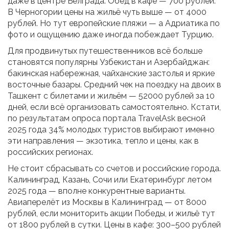
даже в центре Белграда. Обед в кафе — 700 рублей.
В Черногории цены на жильё чуть выше — от 4000
рублей. Но тут европейские пляжи — а Адриатика по
фото и ощущению даже иногда побеждает Турцию.
Для продвинутых путешественников всё больше
становятся популярны Узбекистан и Азербайджан:
бакинская набережная, чайханские застолья и яркие
восточные базары. Средний чек на поездку на двоих в
Ташкент с билетами и жильём — 52000 рублей за 10
дней, если всё организовать самостоятельно. Кстати,
по результатам опроса портала TravelAsk весной
2025 года 34% молодых туристов выбирают именно
эти направления — экзотика, тепло и цены, как в
российских регионах.
Не стоит сбрасывать со счетов и российские города.
Калининград, Казань, Сочи или Екатеринбург летом
2025 года — вполне конкурентные варианты.
Авиаперелёт из Москвы в Калининград — от 8000
рублей, если мониторить акции Победы, и жильё тут
от 1800 рублей в сутки. Цены в кафе: 300–500 рублей