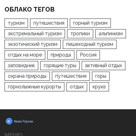
ОБЛАКО ТЕГОВ
туризм
путешествия
горный туризм
экстремальный туризм
тропики
альпинизм
экзотический туризм
пешеходный туризм
отдых на море
природа
Россия
заповедник
горящие туры
активный отдых
охрана природы
путешествие
горы
горнолыжные курорты
отдых
круиз
МЕНЮ