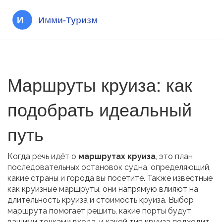
Маршруты круиза: как
подобрать идеальный
путь
Когда речь идёт о
маршрутах круиза
,
это план
последовательных остановок судна, определяющий,
какие страны и города вы посетите
. Также известные
как
круизные маршруты
, они напрямую влияют на
длительность круиза
и
стоимость круиза
. Выбор
маршрута помогает решить, какие порты будут
вашими точками входа, и какой тип
круиза
подходит