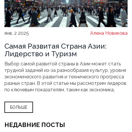
янв, 2 2025
Алена Новикова
Самая Развитая Страна Азии:
Лидерство и Туризм
Выбор самой развитой страны в Азии может стать
трудной задачей из-за разнообразия культур, уровня
экономического развития и технического прогресса
разных стран. В этой статье мы рассмотрим лидеров
по ключевым показателям, таким как экономика,
инфраструктура и общественная жизнь. Говоря о
Японии, Южной Корее и Сингапуре, мы подчеркнем их
БОЛЬШЕ
уникальные достижения и возможности для
туристов. Узнайте, какие страны привлекают
путешественников своим высоким уровнем развития
НЕДАВНИЕ ПОСТЫ
и комфортом.