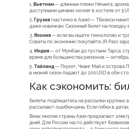
1.
Вьетнам
— длинные пляжи Нячанга, арома
доступными ценами: ночлег в хостеле от 5 US
2.
Грузия
(частично в Азии) — Тбилиси мани
даже новичкам. Сезонный билет на поездку 
3.
Япония
— если вы ищете технологию и тра
Советы по экономии: покупайте JR Pass зара
4.
Индия
— от Мумбаи до пустыни Тарса, стр
время для большинства регионов — октябрь‑
5.
Тайланд
— Пхукет, Чианг Май и острова 
в низкий сезон падают до 200 USD в обе сто
Как сэкономить: би
Билеты: подпишитесь на рассылки крупных а
рассылают ошибки‑цены. Если гибки в датах
Визы: многие страны Азии предлагают электр
дней. Для России часто действует безвизов
срок действия паспорта — в Азии часто тр