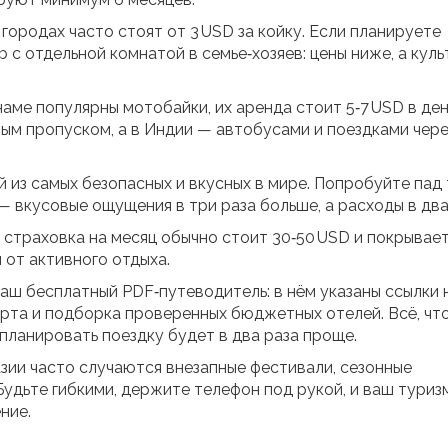
городах часто стоят от 3 USD за койку. Если планируете
 с отдельной комнатой в семье‑хозяев: цены ниже, а кул
аме популярны мотобайки, их аренда стоит 5‑7 USD в ден
м пропуском, а в Индии — автобусами и поездками чере
й из самых безопасных и вкусных в мире. Попробуйте пад 
 — вкусовые ощущения в три раза больше, а расходы в два
 страховка на месяц обычно стоит 30‑50 USD и покрывае
 от активного отдыха.
наш бесплатный PDF‑путеводитель: в нём указаны ссылки 
орта и подборка проверенных бюджетных отелей. Всё, чт
 планировать поездку будет в два раза проще.
 Азии часто случаются внезапные фестивали, сезонные
удьте гибкими, держите телефон под рукой, и ваш туриз
ние.