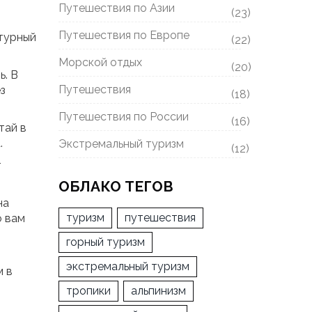
Путешествия по Азии
(23)
Путешествия по Европе
ьтурный
(22)
Морской отдых
(20)
ь. В
Путешествия
з
(18)
Путешествия по России
(16)
тай в
.
Экстремальный туризм
(12)
т
ОБЛАКО ТЕГОВ
на
туризм
путешествия
о вам
горный туризм
экстремальный туризм
м в
тропики
альпинизм