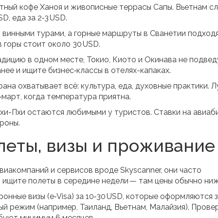
тный кофе Ханоя и живописные террасы Сапы. Вьетнам с
D, еда за 2‑3 USD.
т винными турами, а горные маршруты в Сванетии подход
в горы стоит около 30 USD.
дицию в одном месте, Токио, Киото и Окинава не подвед
нее и ищите бизнес‑классы в отелях-капаках.
ана охватывает всё: культура, еда, духовные практики. 
март, когда температура приятна.
Пхи-Пхи остаются любимыми у туристов. Ставки на авиаб
роны.
леты, визы и проживание
виакомпаний и сервисов вроде Skyscanner, они часто
, ищите полеты в середине недели — там цены обычно ниж
онные визы (e‑Visa) за 10‑30 USD, которые оформляются 
ый режим (например, Таиланд, Вьетнам, Малайзия). Прове
ебуют минимум 6 месяцев.