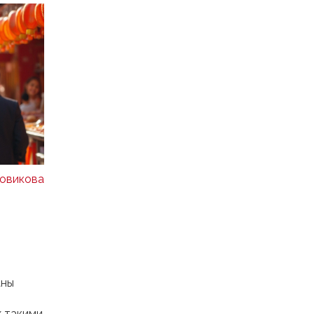
овикова
аны
х такими