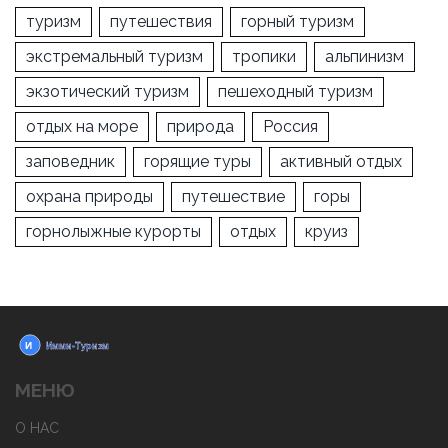
туризм
путешествия
горный туризм
экстремальный туризм
тропики
альпинизм
экзотический туризм
пешеходный туризм
отдых на море
природа
Россия
заповедник
горящие туры
активный отдых
охрана природы
путешествие
горы
горнолыжные курорты
отдых
круиз
МЕНЮ
О НАС