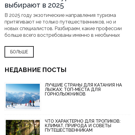
выбирают в 2025
В 2025 году экзотические направления туризма
притягивают не только путешественников, но и
новых специалистов. Разбираем, какие профессии
больше всего востребованы именно в необычных
странах и локациях: кого ищут туроператоры, где
можно хорошо заработать, и какие навыки точно
БОЛЬШЕ
пригодятся. Индустрия быстро меняется —
появляются новые тренды и неожиданные вакансии.
Читайте, чтобы поймать интересные возможности и
НЕДАВНИЕ ПОСТЫ
попасть в центр событий.
ЛУЧШИЕ СТРАНЫ ДЛЯ КАТАНИЯ НА
ЛЫЖАХ: ТОП-МЕСТА ДЛЯ
ГОРНОЛЫЖНИКОВ
ЧТО ХАРАКТЕРНО ДЛЯ ТРОПИКОВ:
КЛИМАТ, ПРИРОДА И СОВЕТЫ
ПУТЕШЕСТВЕННИКАМ