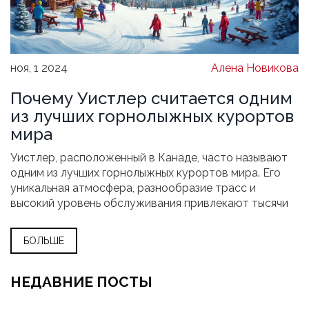
ноя, 1 2024
Алена Новикова
Почему Уистлер считается одним
из лучших горнолыжных курортов
мира
Уистлер, расположенный в Канаде, часто называют
одним из лучших горнолыжных курортов мира. Его
уникальная атмосфера, разнообразие трасс и
высокий уровень обслуживания привлекают тысячи
гостей ежегодно. Курорт предлагает не только
катание на лыжах, но и множество других зимних
БОЛЬШЕ
развлечений, что делает его идеальным местом для
семейного и активного отдыха. Узнайте, что делает
Уистлер столь популярным и почему его стоит
НЕДАВНИЕ ПОСТЫ
посетить будущей зимой.