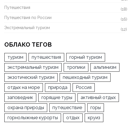
Путешествия
(18)
Путешествия по России
(16)
Экстремальный туризм
(12)
ОБЛАКО ТЕГОВ
туризм
путешествия
горный туризм
экстремальный туризм
тропики
альпинизм
экзотический туризм
пешеходный туризм
отдых на море
природа
Россия
заповедник
горящие туры
активный отдых
охрана природы
путешествие
горы
горнолыжные курорты
отдых
круиз