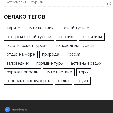
Экстремальный туризм
(13)
ОБЛАКО ТЕГОВ
туризм
путешествия
горный туризм
экстремальный туризм
тропики
альпинизм
экзотический туризм
пешеходный туризм
отдых на море
природа
Россия
заповедник
горящие туры
активный отдых
охрана природы
путешествие
горы
горнолыжные курорты
отдых
круиз