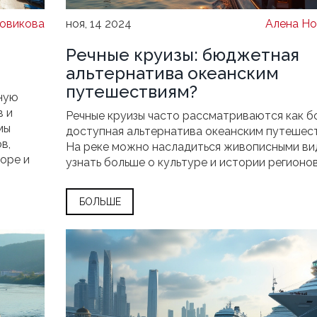
овикова
ноя, 14 2024
Алена Но
Речные круизы: бюджетная
альтернатива океанским
путешествиям?
ную
в и
Речные круизы часто рассматриваются как б
мы
доступная альтернатива океанским путешес
в,
На реке можно насладиться живописными ви
оре и
узнать больше о культуре и истории регионов
х,
избежать суеты больших портов. В этой стат
орий
рассматриваются различия в стоимости и
БОЛЬШЕ
ия до
особенностях рекреационных маршрутов в р
орить о
странах. Мы также поделимся советами, как
ают
сэкономить на речном круизе без потери кач
тобы
отдыха.
.