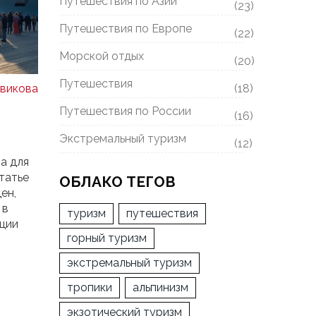
Путешествия по Азии
(23)
Путешествия по Европе
(22)
Морской отдых
(20)
Путешествия
(18)
викова
Путешествия по России
(16)
Экстремальный туризм
(12)
а для
татье
ОБЛАКО ТЕГОВ
ен,
 в
туризм
путешествия
ции
горный туризм
зона.
экстремальный туризм
,
олько
тропики
альпинизм
экзотический туризм