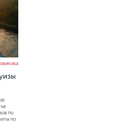
овикова
руизы
ой
тье
зов по
веты по
.