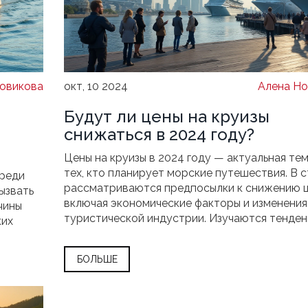
овикова
окт, 10 2024
Алена Но
Будут ли цены на круизы
и
снижаться в 2024 году?
Цены на круизы в 2024 году — актуальная тем
тех, кто планирует морские путешествия. В с
среди
рассматриваются предпосылки к снижению ц
ызвать
включая экономические факторы и изменения
чины
туристической индустрии. Изучаются тенден
ких
прошлого года и возможные стратегии для
альных
выгодного приобретения круиза будущего се
БОЛЬШЕ
Для тех, кто мечтает о путешествии по морю
гут
полезные советы помогут сделать отдых не т
ак
увлекательным, но и доступным.