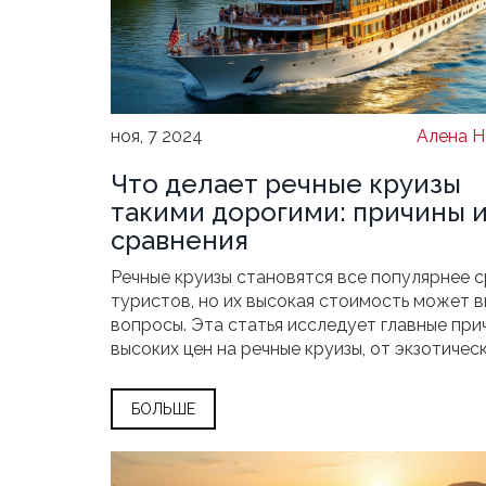
ноя, 7 2024
Алена Н
Что делает речные круизы
такими дорогими: причины 
сравнения
Речные круизы становятся все популярнее 
туристов, но их высокая стоимость может в
вопросы. Эта статья исследует главные при
высоких цен на речные круизы, от экзотичес
маршрутов до уровня обслуживания и уник
предлагаемых удобств. Читатель узнает, как
БОЛЬШЕ
экономическая обстановка и сезонность мо
повлиять на цену, а также получит советы, к
сделать такие путешествия доступнее.