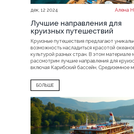
дек, 12 2024
Алена Н
Лучшие направления для
круизных путешествий
Круизные путешествия предлагают уникаль
возможность насладиться красотой океано
культурой разных стран. В этом материале 
рассмотрим лучшие направления для круизо
включая Карибский бассейн, Средиземное м
Аляску. Узнайте о захватывающих маршрута
которые идеально подходят для всех катег
БОЛЬШЕ
путешественников — от любителей уединен
энтузиастов приключений. Будем также гов
том, какие мероприятия и предложения дел
каждое из направлений привлекательным, ч
помочь вам выбрать идеальное путешествие