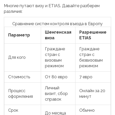
Многие путают визу и ETIAS. Давайте разберем
различия:
Сравнение систем контроля въезда в Европу
Шенгенская
Разрешение
Параметр
виза
ETIAS
Граждане
Граждане
стран с
стран с
Для кого
визовым
безвизовым
режимом
режимом
Стоимость
От 80 евро
7 евро
Личный
Процесс
Онлайн за 20
визит, сбор
оформления
минут
справок
Срок
Обычно
До месяца