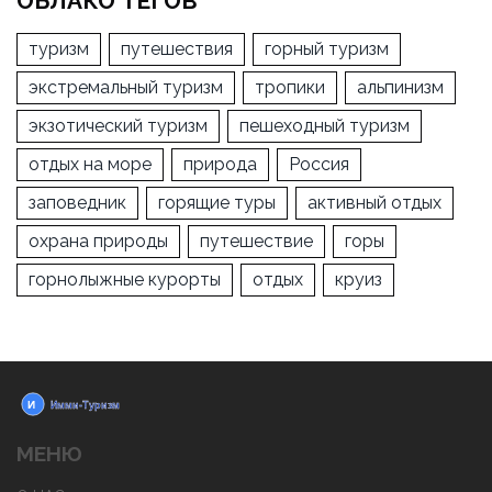
ОБЛАКО ТЕГОВ
туризм
путешествия
горный туризм
экстремальный туризм
тропики
альпинизм
экзотический туризм
пешеходный туризм
отдых на море
природа
Россия
заповедник
горящие туры
активный отдых
охрана природы
путешествие
горы
горнолыжные курорты
отдых
круиз
МЕНЮ