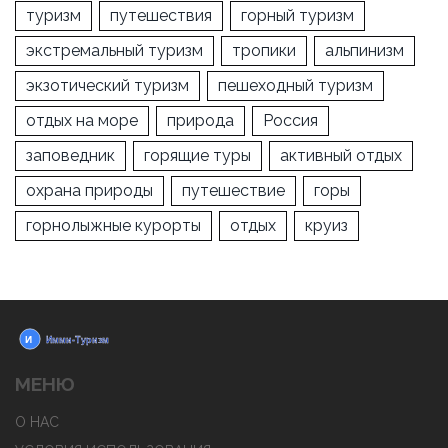
туризм
путешествия
горный туризм
экстремальный туризм
тропики
альпинизм
экзотический туризм
пешеходный туризм
отдых на море
природа
Россия
заповедник
горящие туры
активный отдых
охрана природы
путешествие
горы
горнолыжные курорты
отдых
круиз
МЕНЮ
О НАС