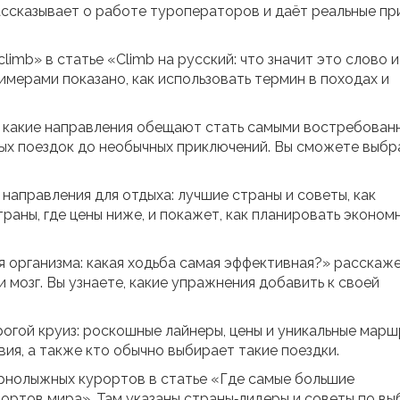
ассказывает о работе туроператоров и даёт реальные п
imb» в статье «Climb на русский: что значит это слово и
имерами показано, как использовать термин в походах и
5: какие направления обещают стать самыми востребова
вых поездок до необычных приключений. Вы сможете выбра
направления для отдыха: лучшие страны и советы, как
аны, где цены ниже, и покажет, как планировать эконом
я организма: какая ходьба самая эффективная?» расскаже
и мозг. Вы узнаете, какие упражнения добавить к своей
рогой круиз: роскошные лайнеры, цены и уникальные мар
вия, а также кто обычно выбирает такие поездки.
рнолыжных курортов в статье «Где самые большие
ортов мира». Там указаны страны‑лидеры и советы по вы