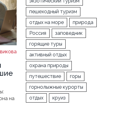
экзотический туризм
пешеходный туризм
отдых на море
природа
Россия
заповедник
горящие туры
викова
активный отдых
ы
охрана природы
чшие
путешествие
горы
горнолыжные курорты
ы:
отдых
круиз
она на