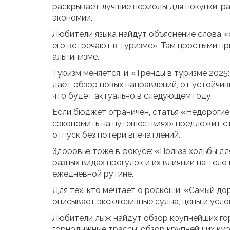
раскрывает лучшие периоды для покупки, р
экономии.
Любители языка найдут объяснение слова «cl
его встречают в туризме». Там простыми пр
альпинизме.
Туризм меняется, и «Тренды в туризме 202
даёт обзор новых направлений, от устойчи
что будет актуально в следующем году.
Если бюджет ограничен, статья «Недорогие 
сэкономить на путешествиях» предложит стр
отпуск без потери впечатлений.
Здоровье тоже в фокусе: «Польза ходьбы дл
разных видах прогулок и их влиянии на тело 
ежедневной рутине.
Для тех, кто мечтает о роскоши, «Самый до
описывает эксклюзивные судна, цены и усло
Любители лыж найдут обзор крупнейших го
горнолыжные трассы: обзор крупнейших кур