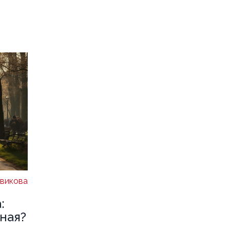
викова
:
ная?