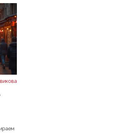
викова
е
бираем