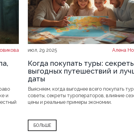
овикова
июл, 29 2025
Алена Но
ла,
Когда покупать туры: секрет
выгодных путешествий и лу
даты
раво
Выясняем, когда выгоднее всего покупать тур
ке и
советы, секреты туроператоров, влияние сез
честный
цены и реальные примеры экономии.
БОЛЬШЕ