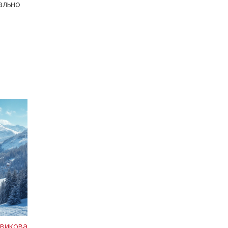
ально
викова