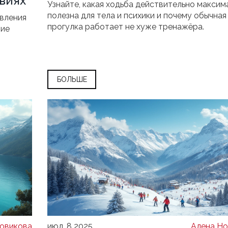
виях
Узнайте, какая ходьба действительно максим
полезна для тела и психики и почему обычная
авления
прогулка работает не хуже тренажёра.
жие
БОЛЬШЕ
овикова
июл, 8 2025
Алена Но