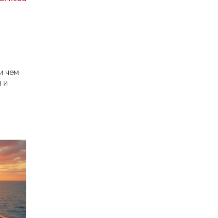
и чем
 и